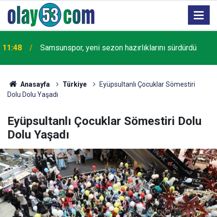
Yapay zekanın algoritma ile kitap yaprakları
11:29
arasında yeni bir savaş çıkarıp çıkarmadığı
tartışılıyor
Anasayfa
Türkiye
Eyüpsultanlı Çocuklar Sömestiri
Dolu Dolu Yaşadı
Eyüpsultanlı Çocuklar Sömestiri Dolu
Dolu Yaşadı