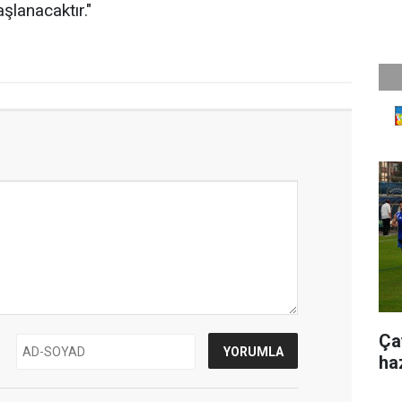
şlanacaktır."
Ça
ha