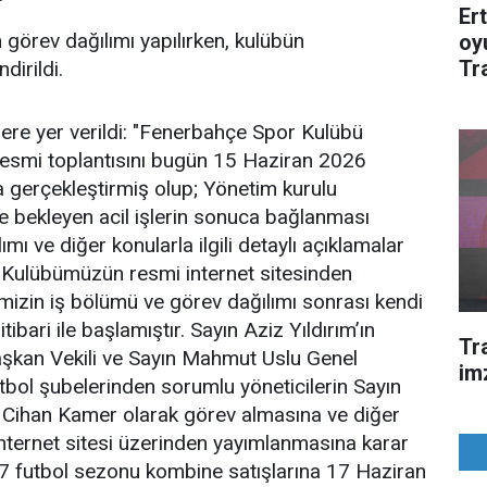
Er
 görev dağılımı yapılırken, kulübün
oy
Tr
dirildi.
ere yer verildi: "Fenerbahçe Spor Kulübü
resmi toplantısını bugün 15 Haziran 2026
 gerçekleştirmiş olup; Yönetim kurulu
e bekleyen acil işlerin sonuca bağlanması
mı ve diğer konularla ilgili detaylı açıklamalar
 Kulübümüzün resmi internet sitesinden
imizin iş bölümü ve görev dağılımı sonrası kendi
tibari ile başlamıştır. Sayın Aziz Yıldırım’ın
Tr
aşkan Vekili ve Sayın Mahmut Uslu Genel
im
utbol şubelerinden sorumlu yöneticilerin Sayın
n Cihan Kamer olarak görev almasına ve diğer
 internet sitesi üzerinden yayımlanmasına karar
027 futbol sezonu kombine satışlarına 17 Haziran