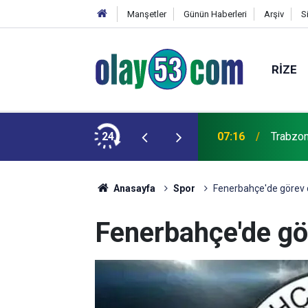
Manşetler
Günün Haberleri
Arşiv
S
RIZE
yuncuyu parayla ikna edip Trabzon'a
24
07:16
Trabzon
Anasayfa
Spor
Fenerbahçe'de görev da
Fenerbahçe'de gör