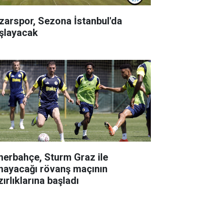
zarspor, Sezona İstanbul'da
şlayacak
nerbahçe, Sturm Graz ile
nayacağı rövanş maçının
ırlıklarına başladı