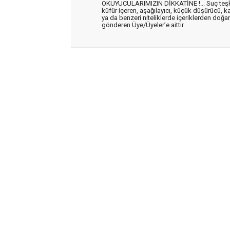
OKUYUCULARIMIZIN DİKKATİNE !... Suç teşkil 
küfür içeren, aşağılayıcı, küçük düşürücü, kab
ya da benzeri niteliklerde içeriklerden doğan 
gönderen Üye/Üyeler’e aittir.