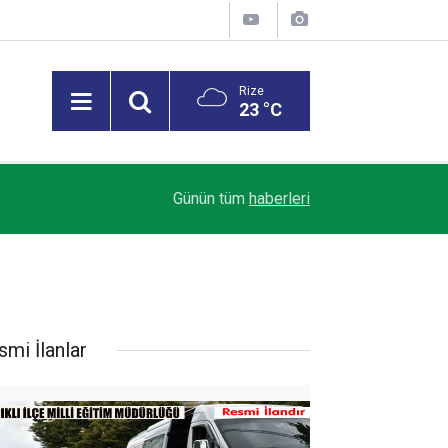
Rize
23 °C
Bilim insanları Güneş yüzeyinin şimdiye kadarki 
07:02
Günün tüm
haberleri
etti
smi İlanlar