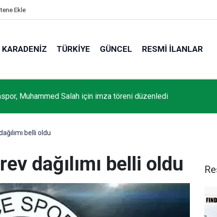
itene Ekle
KARADENIZ
TÜRKIYE
GÜNCEL
RESMI İLANLAR
spor, Muhammed Salah için imza töreni düzenledi
ğılımı belli oldu
ev dağılımı belli oldu
Re