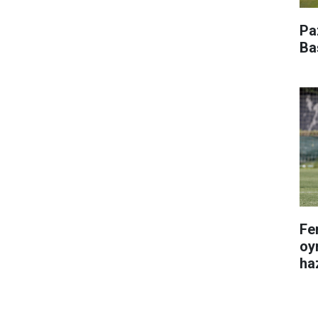
Pa
Ba
Fe
oy
haz