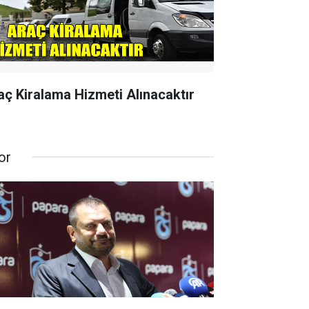
aç Kiralama Hizmeti Alınacaktır
or