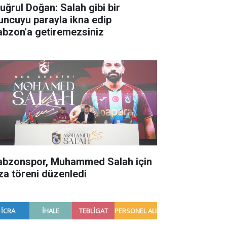
tuğrul Doğan: Salah gibi bir
uncuyu parayla ikna edip
abzon'a getiremezsiniz
abzonspor, Muhammed Salah için
za töreni düzenledi