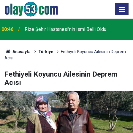
AK Parti Rize İl Başkanı Katmer: ÇAYKUR Türkiye
22:57
Varlık Fonu kapsamından çıkarılacak
Anasayfa
Türkiye
Fethiyeli Koyuncu Ailesinin Deprem
Acısı
Fethiyeli Koyuncu Ailesinin Deprem
Acısı