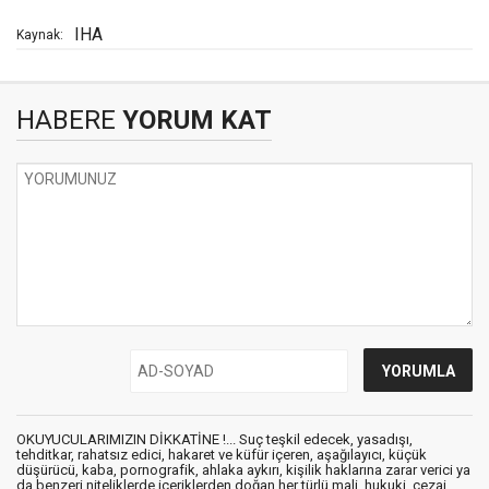
IHA
Kaynak:
HABERE
YORUM KAT
OKUYUCULARIMIZIN DİKKATİNE !... Suç teşkil edecek, yasadışı,
tehditkar, rahatsız edici, hakaret ve küfür içeren, aşağılayıcı, küçük
düşürücü, kaba, pornografik, ahlaka aykırı, kişilik haklarına zarar verici ya
da benzeri niteliklerde içeriklerden doğan her türlü mali, hukuki, cezai,