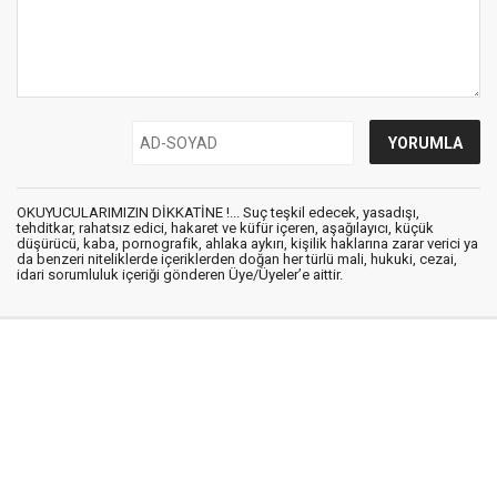
OKUYUCULARIMIZIN DİKKATİNE !... Suç teşkil edecek, yasadışı,
tehditkar, rahatsız edici, hakaret ve küfür içeren, aşağılayıcı, küçük
düşürücü, kaba, pornografik, ahlaka aykırı, kişilik haklarına zarar verici ya
da benzeri niteliklerde içeriklerden doğan her türlü mali, hukuki, cezai,
idari sorumluluk içeriği gönderen Üye/Üyeler’e aittir.