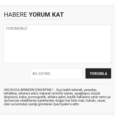
HABERE
YORUM KAT
OKUYUCULARIMIZIN DİKKATİNE !... Suç teşkil edecek, yasadışı,
tehditkar, rahatsız edici, hakaret ve küfür içeren, aşağılayıcı, küçük
düşürücü, kaba, pornografik, ahlaka aykırı, kişilik haklarına zarar verici ya
da benzeri niteliklerde içeriklerden doğan her türlü mali, hukuki, cezai,
idari sorumluluk içeriği gönderen Üye/Üyeler’e aittir.