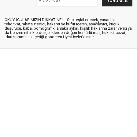
OKUYUCULARIMIZIN DİKKATİNE !... Suç teşkil edecek, yasadışı,
tehditkar, rahatsız edici, hakaret ve küfür içeren, aşağılayıcı, küçük
düşürücü, kaba, pornografik, ahlaka aykırı, kişilik haklarına zarar verici ya
da benzeri niteliklerde içeriklerden doğan her türlü mali, hukuki, cezai,
idari sorumluluk içeriği gönderen Üye/Üyeler’e aittir.