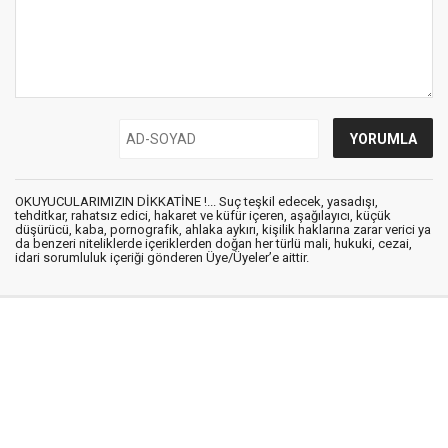
OKUYUCULARIMIZIN DİKKATİNE !... Suç teşkil edecek, yasadışı,
tehditkar, rahatsız edici, hakaret ve küfür içeren, aşağılayıcı, küçük
düşürücü, kaba, pornografik, ahlaka aykırı, kişilik haklarına zarar verici ya
da benzeri niteliklerde içeriklerden doğan her türlü mali, hukuki, cezai,
idari sorumluluk içeriği gönderen Üye/Üyeler’e aittir.