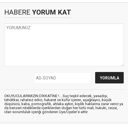
HABERE
YORUM KAT
OKUYUCULARIMIZIN DİKKATİNE !... Suç teşkil edecek, yasadışı,
tehditkar, rahatsız edici, hakaret ve küfür içeren, aşağılayıcı, küçük
düşürücü, kaba, pornografik, ahlaka aykırı, kişilik haklarına zarar verici ya
da benzeri niteliklerde içeriklerden doğan her türlü mali, hukuki, cezai,
idari sorumluluk içeriği gönderen Üye/Üyeler’e aittir.