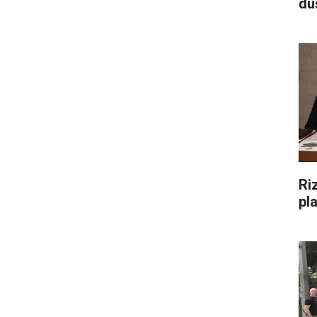
düş
Riz
pl