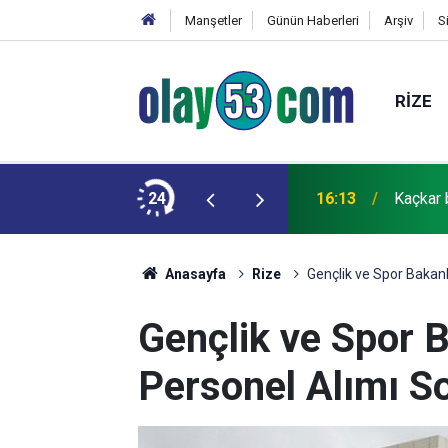
Manşetler
Günün Haberleri
Arşiv
S
RIZE
ren sanık için ağırlaştırılmış müebbet istemi
24
16:13
Kaçkar 
Anasayfa
Rize
Gençlik ve Spor Bakanl
Gençlik ve Spor B
Personel Alımı So