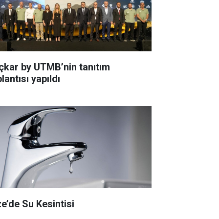
çkar by UTMB’nin tanıtım
lantısı yapıldı
ze’de Su Kesintisi