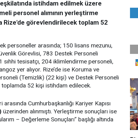
 teşkilatında istihdam edilmek üzere
meli personel alımının yerleştirme
da Rize'de görevlendirilecek toplam 52
cek personeller arasında; 150 lisans mezunu,
enlik Görevlisi, 783 Destek Personeli
21 sıhhi tesisatçı, 204 iklimlendirme personeli,
ngoz yer alıyor. Rize’de ise Koruma ve
ersoneli (Temizlik) (22 kişi) ve Destek Personeli
 toplamda 52 kişi istihdam edilecek.
ri arasında Cumhurbaşkanlığı Kariyer Kapısı
)
üzerinden alınmıştı. Yerleştirme sonuçları ise
larım – Değerleme Sonuçları” başlığı altında