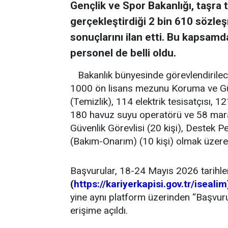
Gençlik ve Spor Bakanlığı, taşra
gerçekleştirdiği 2 bin 610 sözleş
sonuçlarını ilan etti. Bu kapsam
personel de belli oldu.
Bakanlık bünyesinde görevlendirile
1000 ön lisans mezunu Koruma ve Güv
(Temizlik), 114 elektrik tesisatçısı, 1
180 havuz suyu operatörü ve 58 mara
Güvenlik Görevlisi (20 kişi), Destek P
(Bakım-Onarım) (10 kişi) olmak üzere
Başvurular, 18-24 Mayıs 2026 tarihle
(
https://kariyerkapisi.gov.tr/isealim
yine aynı platform üzerinden “Başvuru
erişime açıldı.