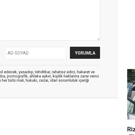
edecek, yasadışı, tehditkar, rahatsız edici, hakaret ve
a, pornografik, ahlaka aykırı, kişilik haklarına zarar verici
her türlü mali, hukuki, cezai, idari sorumluluk içeriği
Ri