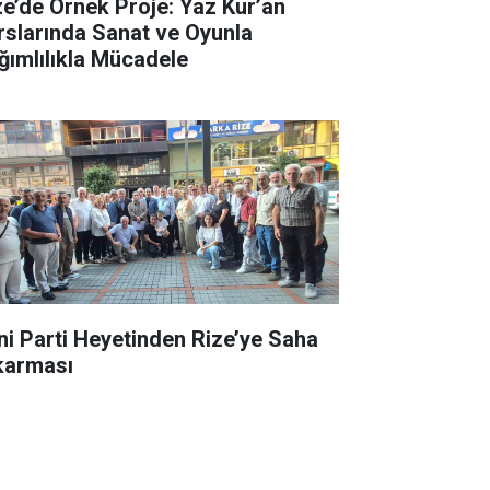
ze’de Örnek Proje: Yaz Kur’an
rslarında Sanat ve Oyunla
ğımlılıkla Mücadele
ni Parti Heyetinden Rize’ye Saha
karması