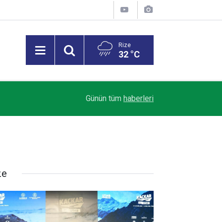
Rize
32 °C
15:48
Pazarspor, Sezona İstanbul'da Başlayacak
Günün tüm
haberleri
ze