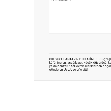
OKUYUCULARIMIZIN DİKKATİNE !... Suç teşkil 
küfür içeren, aşağılayıcı, küçük düşürücü, kab
ya da benzeri niteliklerde içeriklerden doğan 
gönderen Üye/Üyeler’e aittir.