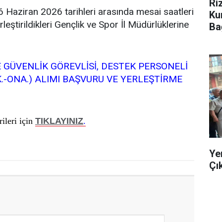
Ri
Haziran 2026 tarihleri arasında mesai saatleri
Ku
erleştirildikleri Gençlik ve Spor İl Müdürlüklerine
Ba
 GÜVENLİK GÖREVLİSİ, DESTEK PERSONELİ
K.-ONA.) ALIMI BAŞVURU VE YERLEŞTİRME
rileri için
TIKLAYINIZ
.
Ye
Çı