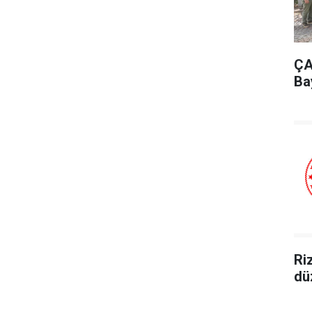
ÇA
Ba
Ri
dü