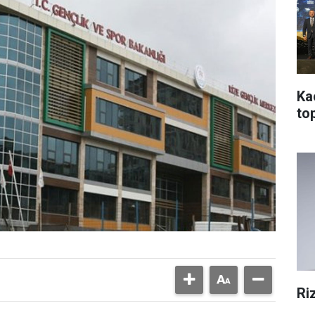
Ka
top
Ri