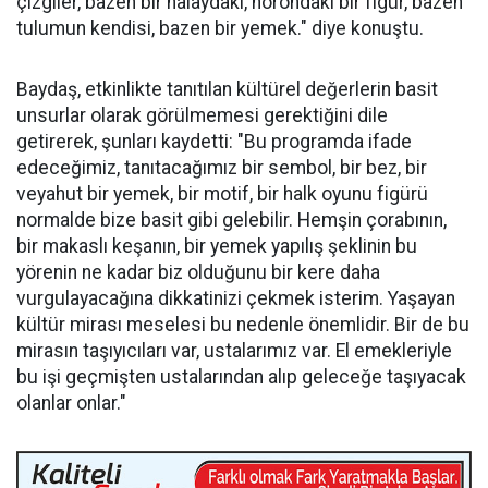
çizgiler, bazen bir halaydaki, horondaki bir figür, bazen
tulumun kendisi, bazen bir yemek." diye konuştu.
Baydaş, etkinlikte tanıtılan kültürel değerlerin basit
unsurlar olarak görülmemesi gerektiğini dile
getirerek, şunları kaydetti: "Bu programda ifade
edeceğimiz, tanıtacağımız bir sembol, bir bez, bir
veyahut bir yemek, bir motif, bir halk oyunu figürü
normalde bize basit gibi gelebilir. Hemşin çorabının,
bir makaslı keşanın, bir yemek yapılış şeklinin bu
yörenin ne kadar biz olduğunu bir kere daha
vurgulayacağına dikkatinizi çekmek isterim. Yaşayan
kültür mirası meselesi bu nedenle önemlidir. Bir de bu
mirasın taşıyıcıları var, ustalarımız var. El emekleriyle
bu işi geçmişten ustalarından alıp geleceğe taşıyacak
olanlar onlar."