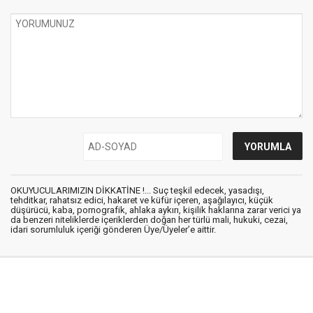
OKUYUCULARIMIZIN DİKKATİNE !... Suç teşkil edecek, yasadışı,
tehditkar, rahatsız edici, hakaret ve küfür içeren, aşağılayıcı, küçük
düşürücü, kaba, pornografik, ahlaka aykırı, kişilik haklarına zarar verici ya
da benzeri niteliklerde içeriklerden doğan her türlü mali, hukuki, cezai,
idari sorumluluk içeriği gönderen Üye/Üyeler’e aittir.