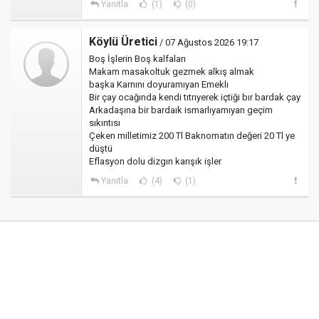
Yanıtla
(1)
(0)
Köylü Üretici
/ 07 Ağustos 2026 19:17
Boş İşlerin Boş kalfaları
Makam masakoltuk gezmek alkış almak
başka Karnını doyuramıyan Emeklı
Bir çay ocağında kendi tıtrıyerek içtiği bır bardak çay
Arkadaşına bir bardaık ismarlıyamıyan geçim
sıkıntısı
Çeken milletimiz 200 Tl Baknomatın değeri 20 Tl ye
düştü
Eflasyon dolu dizgın karışık işler
Yanıtla
(4)
(1)