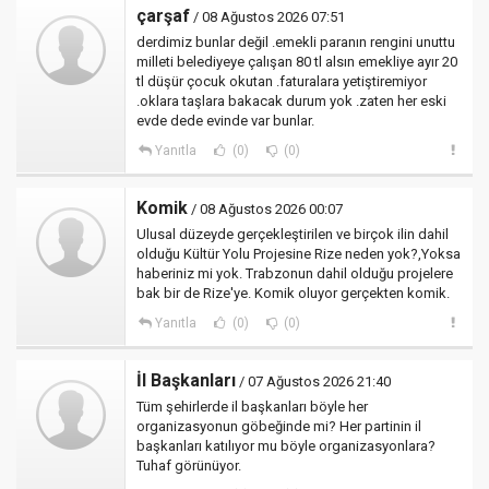
çarşaf
/ 08 Ağustos 2026 07:51
derdimiz bunlar değil .emekli paranın rengini unuttu
milleti belediyeye çalışan 80 tl alsın emekliye ayır 20
tl düşür çocuk okutan .faturalara yetiştiremiyor
.oklara taşlara bakacak durum yok .zaten her eski
evde dede evinde var bunlar.
Yanıtla
(0)
(0)
Komik
/ 08 Ağustos 2026 00:07
Ulusal düzeyde gerçekleştirilen ve birçok ilin dahil
olduğu Kültür Yolu Projesine Rize neden yok?,Yoksa
haberiniz mi yok. Trabzonun dahil olduğu projelere
bak bir de Rize'ye. Komik oluyor gerçekten komik.
Yanıtla
(0)
(0)
İl Başkanları
/ 07 Ağustos 2026 21:40
Tüm şehirlerde il başkanları böyle her
organizasyonun göbeğinde mi? Her partinin il
başkanları katılıyor mu böyle organizasyonlara?
Tuhaf görünüyor.