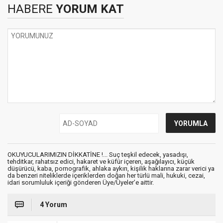
HABERE
YORUM KAT
OKUYUCULARIMIZIN DİKKATİNE !... Suç teşkil edecek, yasadışı,
tehditkar, rahatsız edici, hakaret ve küfür içeren, aşağılayıcı, küçük
düşürücü, kaba, pornografik, ahlaka aykırı, kişilik haklarına zarar verici ya
da benzeri niteliklerde içeriklerden doğan her türlü mali, hukuki, cezai,
idari sorumluluk içeriği gönderen Üye/Üyeler’e aittir.
4 Yorum