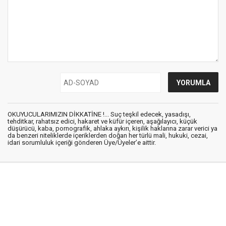
OKUYUCULARIMIZIN DİKKATİNE !... Suç teşkil edecek, yasadışı,
tehditkar, rahatsız edici, hakaret ve küfür içeren, aşağılayıcı, küçük
düşürücü, kaba, pornografik, ahlaka aykırı, kişilik haklarına zarar verici ya
da benzeri niteliklerde içeriklerden doğan her türlü mali, hukuki, cezai,
idari sorumluluk içeriği gönderen Üye/Üyeler’e aittir.