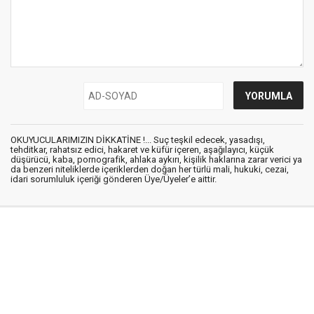
OKUYUCULARIMIZIN DİKKATİNE !... Suç teşkil edecek, yasadışı,
tehditkar, rahatsız edici, hakaret ve küfür içeren, aşağılayıcı, küçük
düşürücü, kaba, pornografik, ahlaka aykırı, kişilik haklarına zarar verici ya
da benzeri niteliklerde içeriklerden doğan her türlü mali, hukuki, cezai,
idari sorumluluk içeriği gönderen Üye/Üyeler’e aittir.