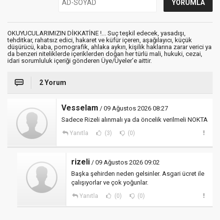
OKUYUCULARIMIZIN DİKKATİNE !... Suç teşkil edecek, yasadışı,
tehditkar, rahatsız edici, hakaret ve küfür içeren, aşağılayıcı, küçük
düşürücü, kaba, pornografik, ahlaka aykırı, kişilik haklarına zarar verici ya
da benzeri niteliklerde içeriklerden doğan her türlü mali, hukuki, cezai,
idari sorumluluk içeriği gönderen Üye/Üyeler’e aittir.
2 Yorum
Vesselam
/ 09 Ağustos 2026 08:27
Sadece Rizeli alınmalı ya da öncelik verilmeli NOKTA
Yanıtla
(3)
(0)
rizeli
/ 09 Ağustos 2026 09:02
Başka şehirden neden gelsinler. Asgari ücret ile
çalışıyorlar ve çok yoğunlar.
Yanıtla
(0)
(0)