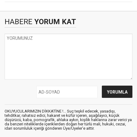
HABERE
YORUM KAT
OKUYUCULARIMIZIN DİKKATİNE !... Suç teşkil edecek, yasadışı,
tehditkar, rahatsız edici, hakaret ve küfür içeren, aşağılayıcı, küçük
düşürücü, kaba, pornografik, ahlaka aykırı, kişilik haklarına zarar verici ya
da benzeri niteliklerde içeriklerden doğan her türlü mali, hukuki, cezai,
idari sorumluluk içeriği gönderen Üye/Üyeler’e aittir.