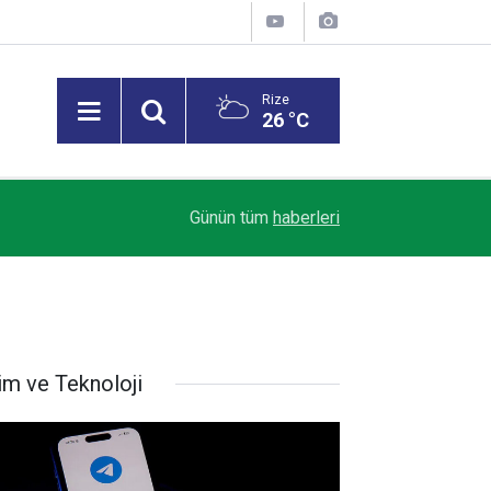
Rize
26 °C
09:27
Bahçelievler'de boşaltılan 4 katlı bina çöktü
Günün tüm
haberleri
im ve Teknoloji