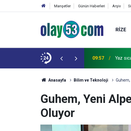
Manşetler
Günün Haberleri
Arşiv
S
RIZE
Kurslarında Sanat ve Oyunla Bağımlılıkla
24
09:57
Yaz sıca
Anasayfa
Bilim ve Teknoloji
Guhem, Y
Guhem, Yeni Alpe
Oluyor