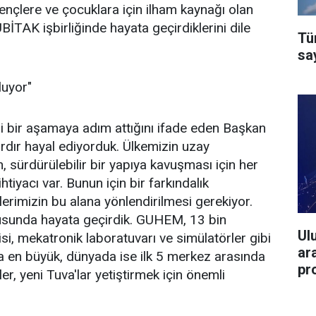
ençlere ve çocuklara için ilham kaynağı olan
TAK işbirliğinde hayata geçirdiklerini dile
Tü
say
luyor"
ni bir aşamaya adım attığını ifade eden Başkan
ardır hayal ediyorduk. Ülkemizin uzay
 sürdürülebilir bir yapıya kavuşması için her
htiyacı var. Bunun için bir farkındalık
lerimizin bu alana yönlendirilmesi gerekiyor.
usunda hayata geçirdik. GUHEM, 13 bin
Ul
si, mekatronik laboratuvarı ve simülatörler gibi
ar
 en büyük, dünyada ise ilk 5 merkez arasında
pr
r, yeni Tuva'lar yetiştirmek için önemli