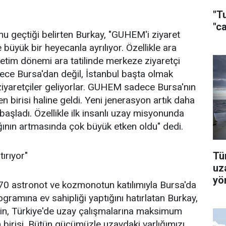
"T
"c
u geçtiği belirten Burkay, "GUHEM'i ziyaret
 büyük bir heyecanla ayrılıyor. Özellikle ara
ğretim dönemi ara tatilinde merkeze ziyaretçi
dece Bursa'dan değil, İstanbul başta olmak
 ziyaretçiler geliyorlar. GUHEM sadece Bursa'nın
n birisi haline geldi. Yeni jenerasyon artık daha
başladı. Özellikle ilk insanlı uzay misyonunda
ığının artmasında çok büyük etken oldu" dedi.
Tür
ırıyor"
uz
yön
70 astronot ve kozmonotun katılımıyla Bursa'da
ramına ev sahipliği yaptığını hatırlatan Burkay,
in, Türkiye'de uzay çalışmalarına maksimum
birisi. Bütün gücümüzle uzaydaki varlığımızı