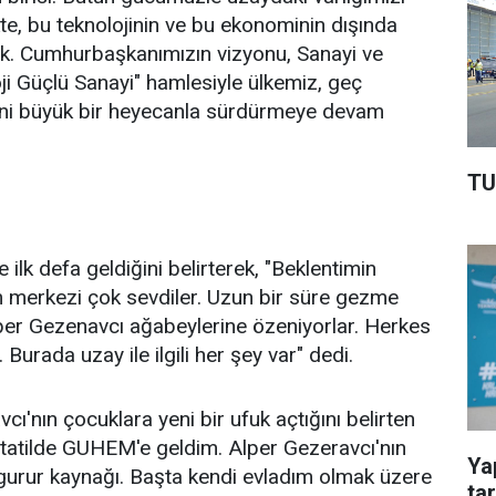
te, bu teknolojinin ve bu ekonominin dışında
cek. Cumhurbaşkanımızın vizyonu, Sanayi ve
oji Güçlü Sanayi" hamlesiyle ülkemiz, geç
işini büyük bir heyecanla sürdürmeye devam
TU
ilk defa geldiğini belirterek, "Beklentimin
m merkezi çok sevdiler. Uzun bir süre gezme
lper Gezenavcı ağabeylerine özeniyorlar. Herkes
Burada uzay ile ilgili her şey var" dedi.
cı'nın çocuklara yeni bir ufuk açtığını belirten
 tatilde GUHEM'e geldim. Alper Gezeravcı'nın
Ya
r gurur kaynağı. Başta kendi evladım olmak üzere
ta