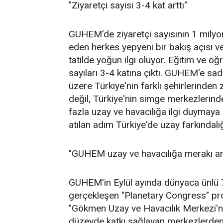
"Ziyaretçi sayısı 3-4 kat arttı"
GUHEM'de ziyaretçi sayısının 1 milyon
eden herkes yepyeni bir bakış açısı ve
tatilde yoğun ilgi oluyor. Eğitim ve ö
sayıları 3-4 katına çıktı. GUHEM'e sa
üzere Türkiye'nin farklı şehirlerinden
değil, Türkiye'nin simge merkezlerinde
fazla uzay ve havacılığa ilgi duymaya 
atılan adım Türkiye'de uzay farkındal
"GUHEM uzay ve havacılığa merakı art
GUHEM'in Eylül ayında dünyaca ünlü 
gerçekleşen "Planetary Congress" prog
"Gökmen Uzay ve Havacılık Merkezi'n
düzeyde katkı sağlayan merkezlerden 