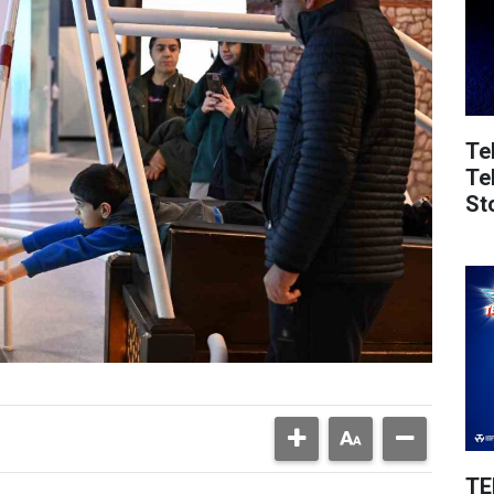
Te
Te
St
TE