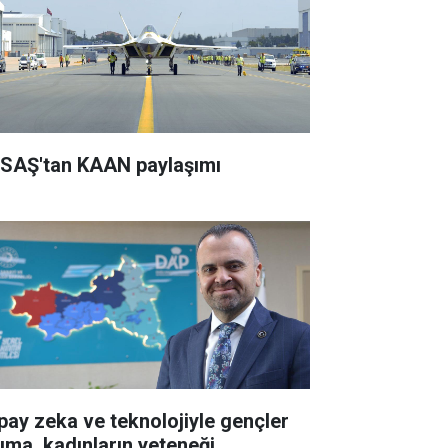
SAŞ'tan KAAN paylaşımı
pay zeka ve teknolojiyle gençler
rıma, kadınların yeteneği