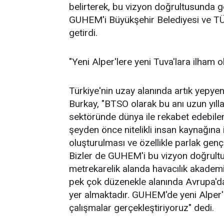
belirterek, bu vizyon doğrultusunda g
GUHEM'i Büyükşehir Belediyesi ve TÜBİ
getirdi.
"Yeni Alper'lere yeni Tuva'lara ilham o
Türkiye'nin uzay alanında artık yepye
Burkay, "BTSO olarak bu anı uzun yıll
sektöründe dünya ile rekabet edebilen,
şeyden önce nitelikli insan kaynağına i
oluşturulması ve özellikle parlak genç
Bizler de GUHEM'i bu vizyon doğrult
metrekarelik alanda havacılık akademi
pek çok düzenekle alanında Avrupa'da
yer almaktadır. GUHEM'de yeni Alper'le
çalışmalar gerçekleştiriyoruz" dedi.