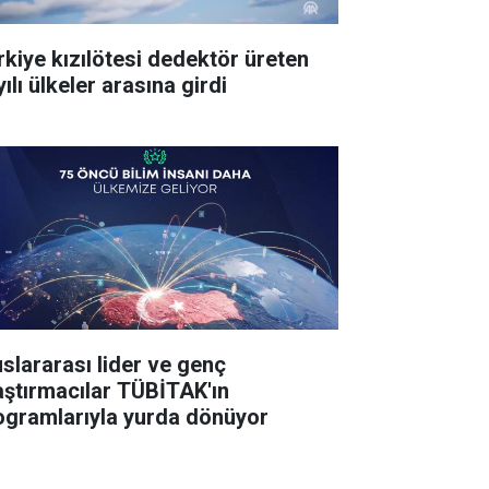
rkiye kızılötesi dedektör üreten
ılı ülkeler arasına girdi
uslararası lider ve genç
aştırmacılar TÜBİTAK'ın
ogramlarıyla yurda dönüyor