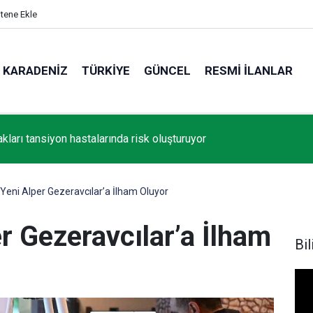
itene Ekle
KARADENIZ
TÜRKIYE
GÜNCEL
RESMI İLANLAR
kları tansiyon hastalarında risk oluşturuyor
eni Alper Gezeravcılar’a İlham Oluyor
r Gezeravcılar’a İlham
Bil