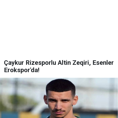
Çaykur Rizesporlu Altin Zeqiri, Esenler
Erokspor'da!