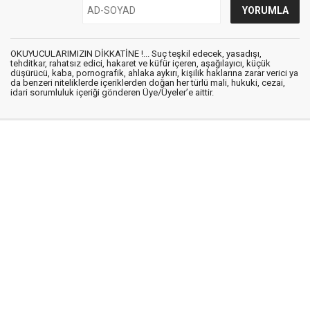
OKUYUCULARIMIZIN DİKKATİNE !... Suç teşkil edecek, yasadışı,
tehditkar, rahatsız edici, hakaret ve küfür içeren, aşağılayıcı, küçük
düşürücü, kaba, pornografik, ahlaka aykırı, kişilik haklarına zarar verici ya
da benzeri niteliklerde içeriklerden doğan her türlü mali, hukuki, cezai,
idari sorumluluk içeriği gönderen Üye/Üyeler’e aittir.