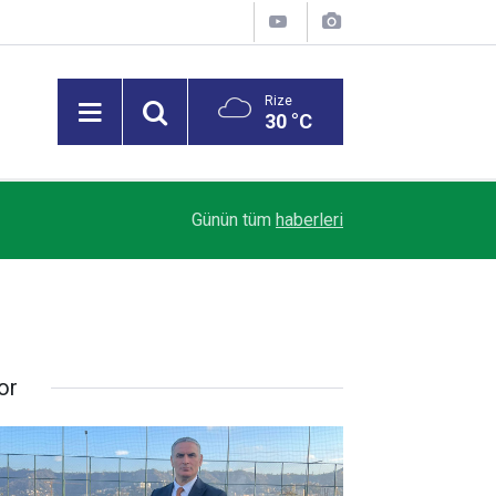
Rize
30 °C
Rize ASKF Başkanı Ali Çelik: Amatör Kulüpler Al
11:07
Günün tüm
haberleri
Türk Futbolunun Temeline Darbe Vuruyor
or