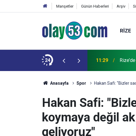
Manşetler
Günün Haberleri
Arşiv
S
RIZE
ede Su Verilemeyecek
24
11:29
Rize’de
Anasayfa
Spor
Hakan Safi: "Bizler s
Hakan Safi: "Bizl
koymaya değil ak
geliyoruz"