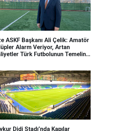
ze ASKF Başkanı Ali Çelik: Amatör
lüpler Alarm Veriyor, Artan
liyetler Türk Futbolunun Temeline
rbe Vuruyor
ykur Didi Stadı’nda Kapılar