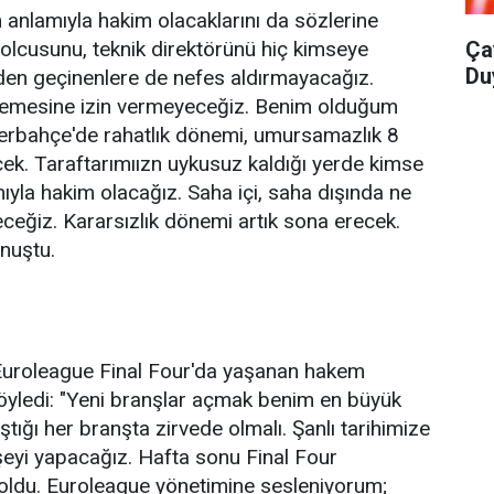
anlamıyla hakim olacaklarını da sözlerine
Ça
olcusunu, teknik direktörünü hiç kimseye
Du
en geçinenlere de nefes aldırmayacağız.
llemesine izin vermeyeceğiz. Benim olduğum
nerbahçe'de rahatlık dönemi, umursamazlık 8
cek. Taraftarımıızn uykusuz kaldığı yerde kimse
la hakim olacağız. Saha içi, saha dışında ne
eğiz. Kararsızlık dönemi artık sona erecek.
onuştu.
 Euroleague Final Four'da yaşanan hakem
söyledi: "Yeni branşlar açmak benim en büyük
ştığı her branşta zirvede olmalı. Şanlı tarihimize
şeyi yapacağız. Hafta sonu Final Four
oldu. Euroleague yönetimine sesleniyorum;