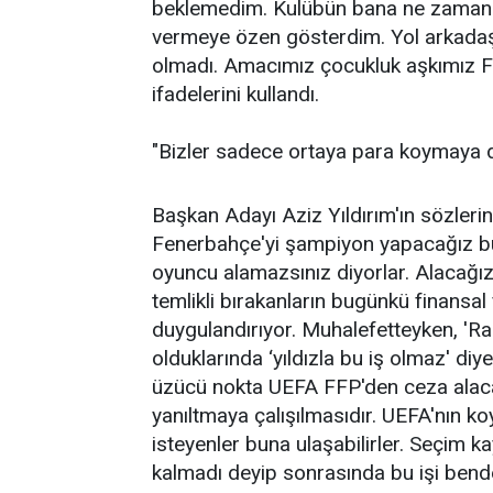
beklemedim. Kulübün bana ne zaman 
vermeye özen gösterdim. Yol arkada
olmadı. Amacımız çocukluk aşkımız Fe
ifadelerini kullandı.
"Bizler sadece ortaya para koymaya d
Başkan Adayı Aziz Yıldırım'ın sözlerin
Fenerbahçe'yi şampiyon yapacağız bu
oyuncu alamazsınız diyorlar. Alacağız 
temlikli bırakanların bugünkü finansal
duygulandırıyor. Muhalefetteyken, 'Ra
olduklarında ‘yıldızla bu iş olmaz' di
üzücü nokta UEFA FFP'den ceza alacak
yanıltmaya çalışılmasıdır. UEFA'nın ko
isteyenler buna ulaşabilirler. Seçim
kalmadı deyip sonrasında bu işi ben