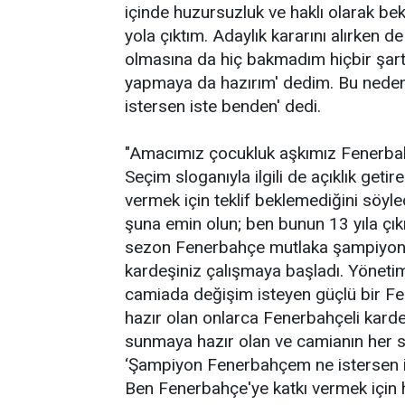
içinde huzursuzluk ve haklı olarak bekl
yola çıktım. Adaylık kararını alırken
olmasına da hiç bakmadım hiçbir şar
yapmaya da hazırım' dedim. Bu ned
istersen iste benden' dedi.
"Amacımız çocukluk aşkımız Fenerbahç
Seçim sloganıyla ilgili de açıklık getir
vermek için teklif beklemediğini söyle
şuna emin olun; ben bunun 13 yıla çı
sezon Fenerbahçe mutlaka şampiyon 
kardeşiniz çalışmaya başladı. Yönetim
camiada değişim isteyen güçlü bir F
hazır olan onlarca Fenerbahçeli kardeş
sunmaya hazır olan ve camianın her s
‘Şampiyon Fenerbahçem ne istersen i
Ben Fenerbahçe'ye katkı vermek için 