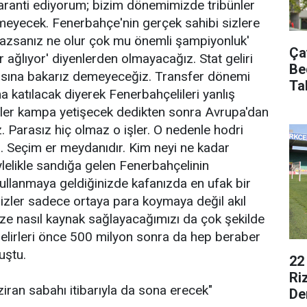
aranti ediyorum; bizim dönemimizde tribünler
lmeyecek. Fenerbahçe'nin gerçek sahibi sizlere
mazsanız ne olur çok mu önemli şampiyonluk'
Ça
 ağlıyor' diyenlerden olmayacağız. Stat geliri
Be
nrasına bakarız demeyeceğiz. Transfer dönemi
Ta
katılacak diyerek Fenerbahçelileri yanlış
erler kampa yetişecek dedikten sonra Avrupa'dan
 Parasız hiç olmaz o işler. O nedenle hodri
 Seçim er meydanıdır. Kim neyi ne kadar
lelikle sandığa gelen Fenerbahçelinin
 kullanmaya geldiğinizde kafanızda en ufak bir
Bizler sadece ortaya para koymaya değil akıl
e nasıl kaynak sağlayacağımızı da çok şekilde
gelirleri önce 500 milyon sonra da hep beraber
uştu.
22
Ri
ran sabahı itibarıyla da sona erecek"
De