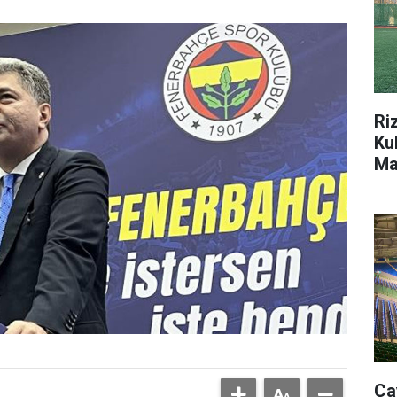
Ri
Ku
Ma
Da
Ça