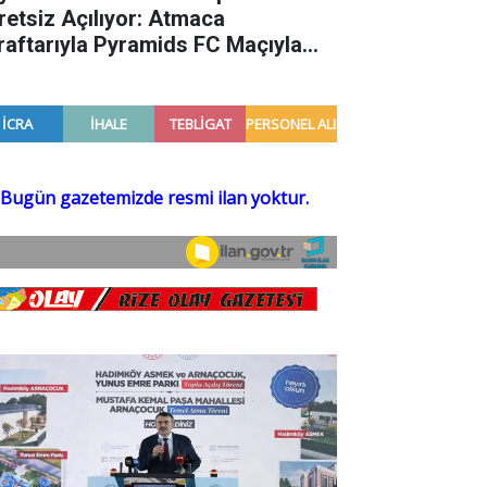
retsiz Açılıyor: Atmaca
raftarıyla Pyramids FC Maçıyla
luşuyor