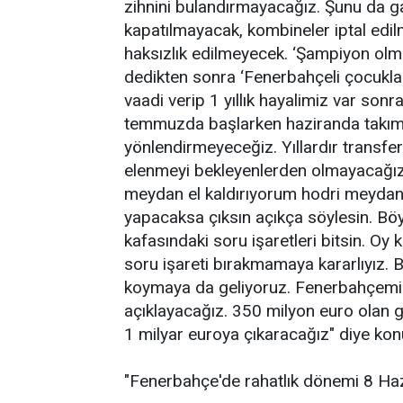
zihnini bulandırmayacağız. Şunu da g
kapatılmayacak, kombineler iptal edi
haksızlık edilmeyecek. ‘Şampiyon ol
dedikten sonra ‘Fenerbahçeli çocuklar
vaadi verip 1 yıllık hayalimiz var so
temmuzda başlarken haziranda takıma 
yönlendirmeyeceğiz. Yıllardır transf
elenmeyi bekleyenlerden olmayacağız.
meydan el kaldırıyorum hodri meydan.
yapacaksa çıksın açıkça söylesin. Böy
kafasındaki soru işaretleri bitsin. Oy
soru işareti bırakmamaya kararlıyız. 
koymaya da geliyoruz. Fenerbahçemiz
açıklayacağız. 350 milyon euro olan 
1 milyar euroya çıkaracağız" diye kon
"Fenerbahçe'de rahatlık dönemi 8 Hazi