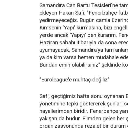
Samandıra Can Bartu Tesisleri'ne tam 
ekleyen Hakan Safi, "Fenerbahçe futb
yedirmeyeceğiz. Bugün camia üzerind
Kimsenin ‘Yapı' kurmasına, bizi enge
yerde ancak ‘Yapıyı' ben kurarım. Fe
Haziran sabahı itibarıyla da sona ere
uyumayacak. Samandıra'ya tam anlamıy
ya da kim varsa hemen müdahale edec
Bundan emin olabilirsiniz" şeklinde k
"Euroleague'e muhtaç değiliz"
Safi, geçtiğimiz hafta sonu oynanan
yönetimine tepki göstererek şunları 
hayallerimden biridir. Fenerbahçe yarı
yakışan da budur. Elimden gelen her 
organizasyonunda rezalet bir durum 