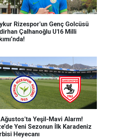
ykur Rizespor'un Genç Golcüsü
dirhan Çalhanoğlu U16 Milli
kımı’nda!
 Ağustos'ta Yeşil-Mavi Alarm!
ze’de Yeni Sezonun İlk Karadeniz
rbisi Heyecanı