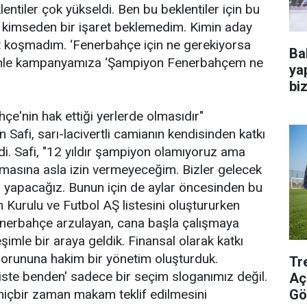
entiler çok yükseldi. Ben bu beklentiler için bu
 de kimseden bir işaret beklemedim. Kimin aday
t koşmadım. ‘Fenerbahçe için ne gerekiyorsa
Ba
enle kampanyamıza ‘Şampiyon Fenerbahçem ne
ya
bi
e'nin hak ettiği yerlerde olmasıdır"
en Safi, sarı-lacivertli camianın kendisinden katkı
di. Safi, "12 yıldır şampiyon olamıyoruz ama
kmasına asla izin vermeyeceğim. Bizler gelecek
yapacağız. Bunun için de aylar öncesinden bu
 Kurulu ve Futbol AŞ listesini oluştururken
enerbahçe arzulayan, cana başla çalışmaya
imle bir araya geldik. Finansal olarak katkı
orununa hakim bir yönetim oluşturduk.
Tr
ste benden' sadece bir seçim sloganımız değil.
Aç
Gö
hiçbir zaman makam teklif edilmesini