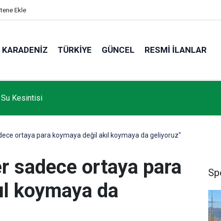
itene Ekle
KARADENIZ
TÜRKIYE
GÜNCEL
RESMI İLANLAR
 Su Kesintisi
adece ortaya para koymaya değil akıl koymaya da geliyoruz"
er sadece ortaya para
Sp
ıl koymaya da