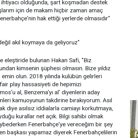
ihtiyacı olduğunda, şart koşmadan destek
şlarım için de makam hiçbir zaman amaç
nerbahçe'nin hak ettiği yerlerde olmasıdır"
eğil akıl koymaya da geliyoruz"
e eleştiride bulunan Hakan Safi, "Biz
ndan kimsenin şüphesi olmasın. Bize yıldız
emin olun. 2018 yılında kulübün gelirleri
 fair play hassasiyeti de hepimizi
mos'u al, Benzema'yı al' diyenlerin aday
yenleri kamuoyunun takdirine bırakıyorum. Asıl
 diye asılsız iddialarla camiayı korkutmaya,
yduğu kurallar net açık. Bilgi sahibi olmak
 kaybederken Fenerbahçe'ye vereceğim bir şey
den başkası yapamaz diyerek Fenerbahçelilerin