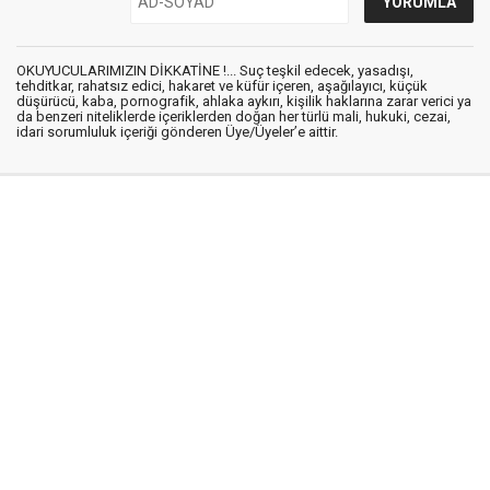
OKUYUCULARIMIZIN DİKKATİNE !... Suç teşkil edecek, yasadışı,
tehditkar, rahatsız edici, hakaret ve küfür içeren, aşağılayıcı, küçük
düşürücü, kaba, pornografik, ahlaka aykırı, kişilik haklarına zarar verici ya
da benzeri niteliklerde içeriklerden doğan her türlü mali, hukuki, cezai,
idari sorumluluk içeriği gönderen Üye/Üyeler’e aittir.