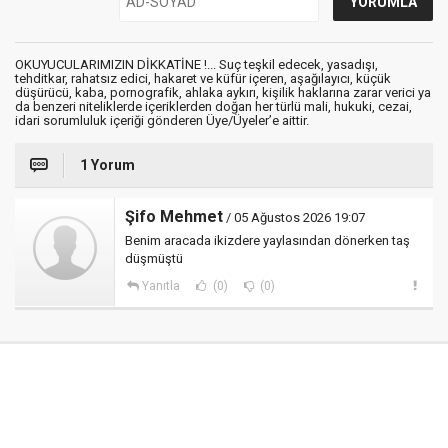
OKUYUCULARIMIZIN DİKKATİNE !... Suç teşkil edecek, yasadışı,
tehditkar, rahatsız edici, hakaret ve küfür içeren, aşağılayıcı, küçük
düşürücü, kaba, pornografik, ahlaka aykırı, kişilik haklarına zarar verici ya
da benzeri niteliklerde içeriklerden doğan her türlü mali, hukuki, cezai,
idari sorumluluk içeriği gönderen Üye/Üyeler’e aittir.
1 Yorum
Şifo Mehmet
/ 05 Ağustos 2026 19:07
Benim aracada ikizdere yaylasından dönerken taş
düşmüştü
Yanıtla
(0)
(0)