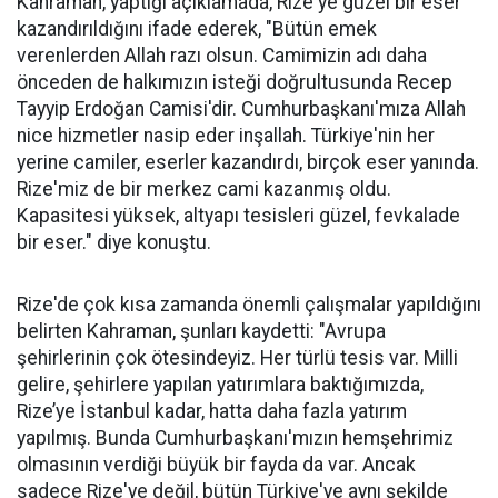
Kahraman, yaptığı açıklamada, Rize'ye güzel bir eser
kazandırıldığını ifade ederek, "Bütün emek
verenlerden Allah razı olsun. Camimizin adı daha
önceden de halkımızın isteği doğrultusunda Recep
Tayyip Erdoğan Camisi'dir. Cumhurbaşkanı'mıza Allah
nice hizmetler nasip eder inşallah. Türkiye'nin her
yerine camiler, eserler kazandırdı, birçok eser yanında.
Rize'miz de bir merkez cami kazanmış oldu.
Kapasitesi yüksek, altyapı tesisleri güzel, fevkalade
bir eser." diye konuştu.
Rize'de çok kısa zamanda önemli çalışmalar yapıldığını
belirten Kahraman, şunları kaydetti: "Avrupa
şehirlerinin çok ötesindeyiz. Her türlü tesis var. Milli
gelire, şehirlere yapılan yatırımlara baktığımızda,
Rize’ye İstanbul kadar, hatta daha fazla yatırım
yapılmış. Bunda Cumhurbaşkanı'mızın hemşehrimiz
olmasının verdiği büyük bir fayda da var. Ancak
sadece Rize'ye değil, bütün Türkiye'ye aynı şekilde