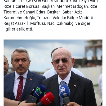
Kahraman'a, ÇAYKUR Genel Müdürü Yusuf Ziya Alim,
Rize Ticaret Borsası Başkanı Mehmet Erdoğan, Rize
Ticaret ve Sanayi Odası Başkanı Şaban Aziz
Karamehmetoğlu, Trabzon Vakıflar Bölge Müdürü
Reşat Asrak, İl Müftüsü Naci Çakmakçı ve diğer
ilgililer eşlik etti.