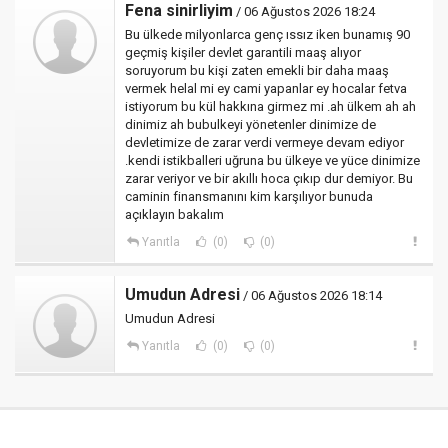
Fena sinirliyim
/ 06 Ağustos 2026 18:24
Bu ülkede milyonlarca genç ıssız iken bunamış 90
geçmiş kişiler devlet garantili maaş alıyor
soruyorum bu kişi zaten emekli bir daha maaş
vermek helal mi ey cami yapanlar ey hocalar fetva
istiyorum bu kül hakkına girmez mi .ah ülkem ah ah
dinimiz ah bubulkeyi yönetenler dinimize de
devletimize de zarar verdi vermeye devam ediyor
.kendi istikballeri uğruna bu ülkeye ve yüce dinimize
zarar veriyor ve bir akıllı hoca çıkıp dur demiyor. Bu
caminin finansmanını kim karşılıyor bunuda
açıklayın bakalım
Yanıtla
(0)
(0)
Umudun Adresi
/ 06 Ağustos 2026 18:14
Umudun Adresi
Yanıtla
(0)
(0)