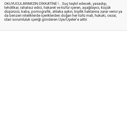
OKUYUCULARIMIZIN DİKKATİNE !... Suç teşkil edecek, yasadışı,
tehditkar, rahatsız edici, hakaret ve küfür içeren, aşağılayıcı, küçük
düşürücü, kaba, pornografik, ahlaka aykırı, kişilik haklarına zarar verici ya
da benzeri niteliklerde içeriklerden doğan her türlü mali, hukuki, cezai,
idari sorumluluk içeriği gönderen Üye/Üyeler’e aittir.