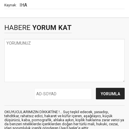
IHA
Kaynak:
HABERE
YORUM KAT
OKUYUCULARIMIZIN DİKKATİNE !... Suç teşkil edecek, yasadışı,
tehditkar, rahatsız edici, hakaret ve küfür içeren, aşağılayıcı, küçük
düşürücü, kaba, pornografik, ahlaka aykırı, kişilik haklarına zarar verici ya
da benzeri niteliklerde içeriklerden doğan her türlü mali, hukuki, cezai,
idari sorumluluk içeriği gönderen Üye/Üyeler’e aittir.