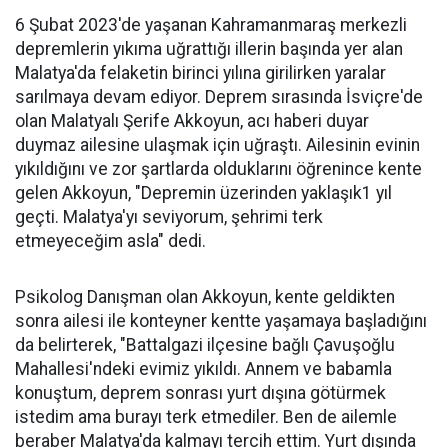
6 Şubat 2023'de yaşanan Kahramanmaraş merkezli
depremlerin yıkıma uğrattığı illerin başında yer alan
Malatya'da felaketin birinci yılına girilirken yaralar
sarılmaya devam ediyor. Deprem sırasında İsviçre'de
olan Malatyalı Şerife Akkoyun, acı haberi duyar
duymaz ailesine ulaşmak için uğraştı. Ailesinin evinin
yıkıldığını ve zor şartlarda olduklarını öğrenince kente
gelen Akkoyun, "Depremin üzerinden yaklaşık1 yıl
geçti. Malatya'yı seviyorum, şehrimi terk
etmeyeceğim asla" dedi.
Psikolog Danışman olan Akkoyun, kente geldikten
sonra ailesi ile konteyner kentte yaşamaya başladığını
da belirterek, "Battalgazi ilçesine bağlı Çavuşoğlu
Mahallesi'ndeki evimiz yıkıldı. Annem ve babamla
konuştum, deprem sonrası yurt dışına götürmek
istedim ama burayı terk etmediler. Ben de ailemle
beraber Malatya'da kalmayı tercih ettim. Yurt dışında