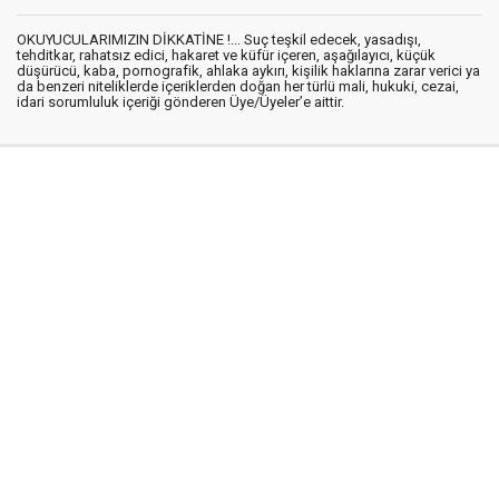
OKUYUCULARIMIZIN DİKKATİNE !... Suç teşkil edecek, yasadışı,
tehditkar, rahatsız edici, hakaret ve küfür içeren, aşağılayıcı, küçük
düşürücü, kaba, pornografik, ahlaka aykırı, kişilik haklarına zarar verici ya
da benzeri niteliklerde içeriklerden doğan her türlü mali, hukuki, cezai,
idari sorumluluk içeriği gönderen Üye/Üyeler’e aittir.