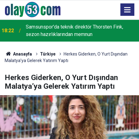
Cumhurbaşkanlığı YİK Üyesi İsmail Kahraman,
17:59
Rize'de Recep Tayyip Erdoğan Camisi inşaatını
inceledi
Anasayfa
Türkiye
Herkes Giderken, O Yurt Dışından
Malatya’ya Gelerek Yatırım Yaptı
Herkes Giderken, O Yurt Dışından
Malatya’ya Gelerek Yatırım Yaptı