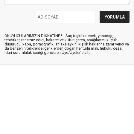
OKUYUCULARIMIZIN DİKKATİNE !... Suç teşkil edecek, yasadışı,
tehditkar, rahatsız edici, hakaret ve küfür içeren, aşağılayıcı, küçük
düşürücü, kaba, pornografik, ahlaka aykırı, kişilik haklarına zarar verici ya
da benzeri niteliklerde içeriklerden doğan her türlü mali, hukuki, cezai,
idari sorumluluk içeriği gönderen Üye/Üyeler’e aittir.