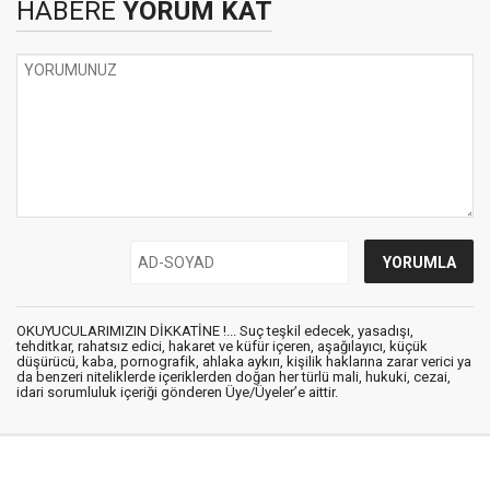
HABERE
YORUM KAT
OKUYUCULARIMIZIN DİKKATİNE !... Suç teşkil edecek, yasadışı,
tehditkar, rahatsız edici, hakaret ve küfür içeren, aşağılayıcı, küçük
düşürücü, kaba, pornografik, ahlaka aykırı, kişilik haklarına zarar verici ya
da benzeri niteliklerde içeriklerden doğan her türlü mali, hukuki, cezai,
idari sorumluluk içeriği gönderen Üye/Üyeler’e aittir.