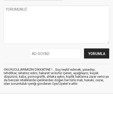
OKUYUCULARIMIZIN DİKKATİNE !... Suç teşkil edecek, yasadışı,
tehditkar, rahatsız edici, hakaret ve küfür içeren, aşağılayıcı, küçük
düşürücü, kaba, pornografik, ahlaka aykırı, kişilik haklarına zarar verici ya
da benzeri niteliklerde içeriklerden doğan her türlü mali, hukuki, cezai,
idari sorumluluk içeriği gönderen Üye/Üyeler’e aittir.