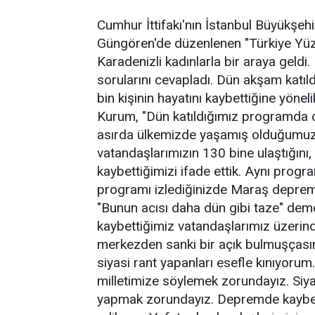
Cumhur İttifakı'nın İstanbul Büyükşe
Güngören'de düzenlenen "Türkiye Yüz
Karadenizli kadınlarla bir araya gel
sorularını cevapladı. Dün akşam katı
bin kişinin hayatını kaybettiğine yöneli
Kurum, "Dün katıldığımız programda 
asırda ülkemizde yaşamış olduğumuz
vatandaşlarımızın 130 bine ulaştığını,
kaybettiğimizi ifade ettik. Aynı pro
programı izlediğinizde Maraş depremi
"Bunun acısı daha dün gibi taze" d
kaybettiğimiz vatandaşlarımız üzerinde
merkezden sanki bir açık bulmuşçası
siyasi rant yapanları esefle kınıyorum
milletimize söylemek zorundayız. Siyas
yapmak zorundayız. Depremde kaybetti