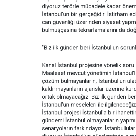
diyoruz terörle mücadele kadar öneml
İstanbul'un bir gerçeğidir. İstirham e
can güvenliği üzerinden siyaset yap
bulmuşçasına tekrarlamalarını da do
"Biz ilk günden beri İstanbul'un sorunla
Kanal İstanbul projesine yönelik sor
Maalesef mevcut yönetimin İstanbul'la
çözüm bulmayanların, İstanbul'un ulaş
kaldırmayanların ajanslar üzerine kur
ortak olmayacağız. Biz ilk günden beri 
İstanbul'un meseleleri ile ilgileneceğ
İstanbul projesi İstanbul'a bir ihanett
gündemi İstanbul olmayanların yapmış 
senaryoların farkındayız. İstanbullul