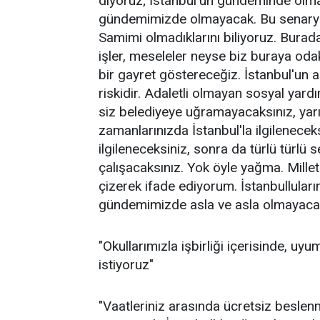
diyoruz; İstanbul'un gündeminde olmay
gündemimizde olmayacak. Bu senaryo 
Samimi olmadıklarını biliyoruz. Burada 
işler, meseleler neyse biz buraya oda
bir gayret göstereceğiz. İstanbul'un 
riskidir. Adaletli olmayan sosyal yardı
siz belediyeye uğramayacaksınız, yarı
zamanlarınızda İstanbul'la ilgilenecek
ilgileneceksiniz, sonra da türlü türlü 
çalışacaksınız. Yok öyle yağma. Milleti
çizerek ifade ediyorum. İstanbullular
gündemimizde asla ve asla olmayacak" 
"Okullarımızla işbirliği içerisinde, uy
istiyoruz"
"Vaatleriniz arasında ücretsiz beslen