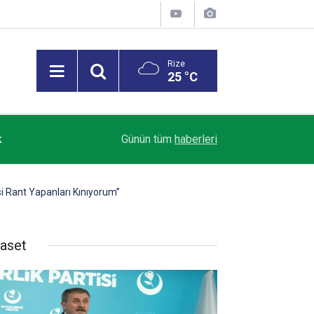
Rize
25 °C
Karadeniz'de dron saldırısına uğrayan "NADEZH
k
10:27
Günün tüm
haberleri
getirildi
 Rant Yapanları Kınıyorum”
yaset