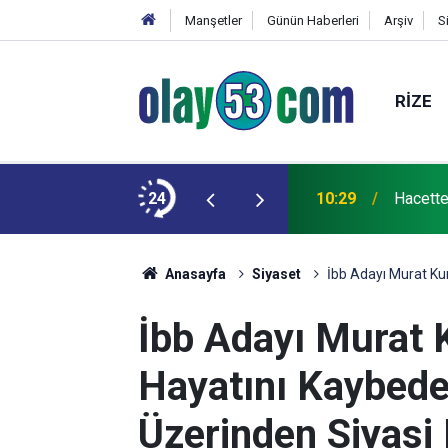
Manşetler
Günün Haberleri
Arşiv
S
RIZE
erinde tarife değişikliğine gitti
24
10:29
Hacette
Anasayfa
Siyaset
İbb Adayı Murat Ku
İbb Adayı Murat
Hayatını Kaybede
Üzerinden Siyasi 