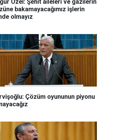
ür Özel: Şehit aileleri ve gazilerin
züne bakamayacağımız işlerin
inde olmayız
rvişoğlu: Çözüm oyununun piyonu
mayacağız