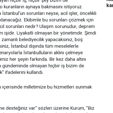
an hiçbir iş, hiçbir şey bizim de
ka
kuranların aynaya bakmasını istiyoruz.
İstanbul'un sorunları neyse, acil işler, öncelikli
klanacağız. Ekibimle bu sorunları çözmek için
acil sorunları nedir? Ulaşım sorunudur, deprem
m işidir. Liyakatli olmayan bir yönetimdir. Şimdi
 zamanlı belediyecilik yapacaksınız, boş
siniz, İstanbul dışında tüm meselelerle
senaryolarla İstanbulluların aklını çelmeye
miz her şeyin farkında. Bir kez daha altını
ın gündeminde olmayan hiçbir iş bizim de
ifadelerini kullandı.
um içerisinde milletimize bu hizmetleri sunmak
me desteğiniz var" sözleri üzerine Kurum, "Biz