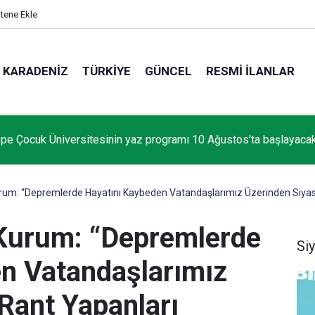
itene Ekle
KARADENIZ
TÜRKIYE
GÜNCEL
RESMI İLANLAR
pe Çocuk Üniversitesinin yaz programı 10 Ağustos'ta başlayaca
rum: “Depremlerde Hayatını Kaybeden Vatandaşlarımız Üzerinden Siyasi
 Kurum: “Depremlerde
Si
n Vatandaşlarımız
Rant Yapanları