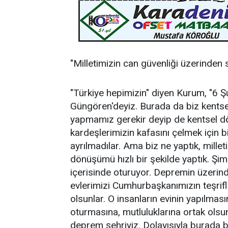
"Milletimizin can güvenliği üzerinden
"Türkiye hepimizin" diyen Kurum, "6 Ş
Güngören'deyiz. Burada da biz kents
yapmamız gerekir deyip de kentsel dö
kardeşlerimizin kafasını çelmek için 
ayrılmadılar. Ama biz ne yaptık, millet
dönüşümü hızlı bir şekilde yaptık. Şi
içerisinde oturuyor. Depremin üzerinde
evlerimizi Cumhurbaşkanımızın teşrifl
olsunlar. O insanların evinin yapılmas
oturmasına, mutluluklarına ortak olsun
deprem şehriyiz. Dolayısıyla burada