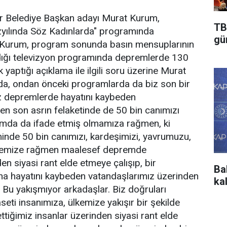
hir Belediye Başkan adayı Murat Kurum,
TB
yılında Söz Kadınlarda" programında
gü
di. Kurum, program sonunda basın mensuplarının
ldığı televizyon programında depremlerde 130
k yaptığı açıklama ile ilgili soru üzerine Murat
da, ondan önceki programlarda da biz son bir
 depremlerde hayatını kaybeden
 en son asrın felaketinde de 50 bin canımızı
gramda da ifade etmiş olmamıza rağmen, ki
nde 50 bin canımızı, kardeşimizi, yavrumuzu,
ememize rağmen maalesef depremde
n siyasi rant elde etmeye çalışıp, bir
Ba
na hayatını kaybeden vatandaşlarımız üzerinden
ka
. Bu yakışmıyor arkadaşlar. Biz doğruları
eti insanımıza, ülkemize yakışır bir şekilde
ğimiz insanlar üzerinden siyasi rant elde