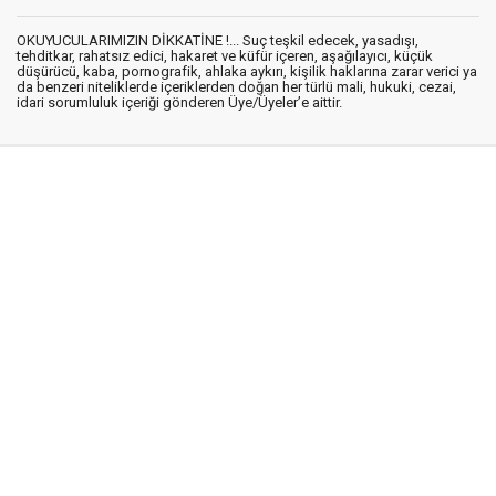
OKUYUCULARIMIZIN DİKKATİNE !... Suç teşkil edecek, yasadışı,
tehditkar, rahatsız edici, hakaret ve küfür içeren, aşağılayıcı, küçük
düşürücü, kaba, pornografik, ahlaka aykırı, kişilik haklarına zarar verici ya
da benzeri niteliklerde içeriklerden doğan her türlü mali, hukuki, cezai,
idari sorumluluk içeriği gönderen Üye/Üyeler’e aittir.