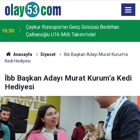
Salah'ı ilk kez görüp telefonla görüntüsünü çekip "O
15:57
ne bilama bişe" diyen teyzeler o anları anlattı
Anasayfa
Siyaset
İbb Başkan Adayı Murat Kurum’a
Kedi Hediyesi
İbb Başkan Adayı Murat Kurum’a Kedi
Hediyesi