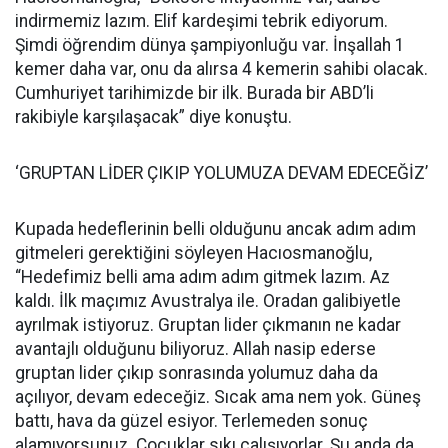
indirmemiz lazım. Elif kardeşimi tebrik ediyorum.
Şimdi öğrendim dünya şampiyonluğu var. İnşallah 1
kemer daha var, onu da alırsa 4 kemerin sahibi olacak.
Cumhuriyet tarihimizde bir ilk. Burada bir ABD’li
rakibiyle karşılaşacak” diye konuştu.
‘GRUPTAN LİDER ÇIKIP YOLUMUZA DEVAM EDECEĞİZ’
Kupada hedeflerinin belli olduğunu ancak adım adım
gitmeleri gerektiğini söyleyen Hacıosmanoğlu,
“Hedefimiz belli ama adım adım gitmek lazım. Az
kaldı. İlk maçımız Avustralya ile. Oradan galibiyetle
ayrılmak istiyoruz. Gruptan lider çıkmanın ne kadar
avantajlı olduğunu biliyoruz. Allah nasip ederse
gruptan lider çıkıp sonrasında yolumuz daha da
açılıyor, devam edeceğiz. Sıcak ama nem yok. Güneş
battı, hava da güzel esiyor. Terlemeden sonuç
alamıyorsunuz. Çocuklar sıkı çalışıyorlar. Şu anda da