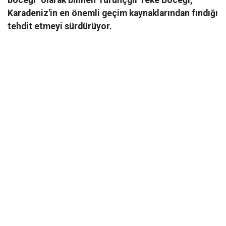
böceği" olarak bilinen Turunçgil Teke Böceği,
Karadeniz'in en önemli geçim kaynaklarından fındığı
tehdit etmeyi sürdürüyor.