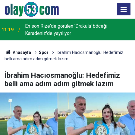
Türksat 3A uydusundaki yayınlar 16 Ağustos'ta yeni
10:39
uydulara geçecek
Anasayfa
Spor
İbrahim Hacıosmanoğlu: Hedefimiz
belli ama adım adım gitmek lazım
İbrahim Hacıosmanoğlu: Hedefimiz
belli ama adım adım gitmek lazım