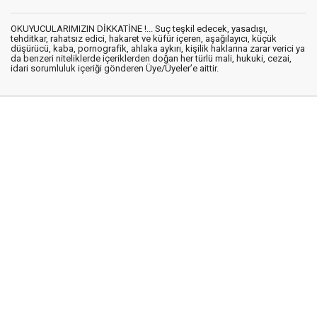
OKUYUCULARIMIZIN DİKKATİNE !... Suç teşkil edecek, yasadışı,
tehditkar, rahatsız edici, hakaret ve küfür içeren, aşağılayıcı, küçük
düşürücü, kaba, pornografik, ahlaka aykırı, kişilik haklarına zarar verici ya
da benzeri niteliklerde içeriklerden doğan her türlü mali, hukuki, cezai,
idari sorumluluk içeriği gönderen Üye/Üyeler’e aittir.