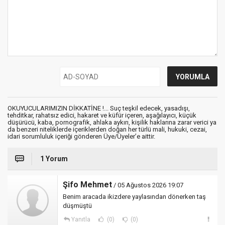
OKUYUCULARIMIZIN DİKKATİNE !... Suç teşkil edecek, yasadışı,
tehditkar, rahatsız edici, hakaret ve küfür içeren, aşağılayıcı, küçük
düşürücü, kaba, pornografik, ahlaka aykırı, kişilik haklarına zarar verici ya
da benzeri niteliklerde içeriklerden doğan her türlü mali, hukuki, cezai,
idari sorumluluk içeriği gönderen Üye/Üyeler’e aittir.
1 Yorum
Şifo Mehmet
/ 05 Ağustos 2026 19:07
Benim aracada ikizdere yaylasından dönerken taş
düşmüştü
Yanıtla
(0)
(0)