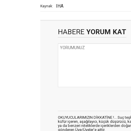
IHA
Kaynak:
HABERE
YORUM KAT
OKUYUCULARIMIZIN DİKKATİNE !... Suç teşkil 
küfür içeren, aşağılayıcı, küçük düşürücü, kab
ya da benzeri niteliklerde içeriklerden doğan 
gönderen Üye/Üyeler’e aittir.