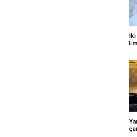
İk
Em
Ya
ça