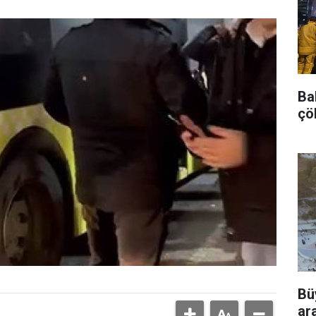
Bah
çö
Bü
ar