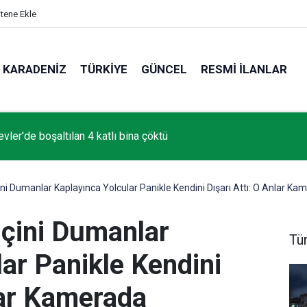
itene Ekle
KARADENIZ
TÜRKIYE
GÜNCEL
RESMI İLANLAR
vler'de boşaltılan 4 katlı bina çöktü
ni Dumanlar Kaplayınca Yolcular Panikle Kendini Dışarı Attı: O Anlar Ka
İçini Dumanlar
Tü
ar Panikle Kendini
lar Kamerada