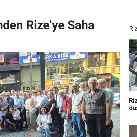
nden Rize’ye Saha
Ri
Ri
düş