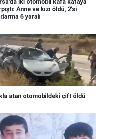
rsa'da iki otomobil kafa kafaya
pıştı: Anne ve kızı öldü, 2'si
ndarma 6 yaralı
kla atan otomobildeki çift öldü