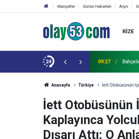
Manşetler
Günün Haberleri
Arşiv
S
RIZE
da risk oluşturuyor
24
09:27
Bahçelie
Anasayfa
Türkiye
İett Otobüsünün İçi
İett Otobüsünün 
Kaplayınca Yolcul
Dışarı Attı: O An