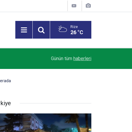
Rize
26 °C
Emlak vergisinde gelecek yıl için esas alınacak 
09:21
Günün tüm
haberleri
belirlendi
merada
rkiye