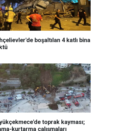
çelievler'de boşaltılan 4 katlı bina
ktü
yükçekmece'de toprak kayması;
ama-kurtarma çalışmaları