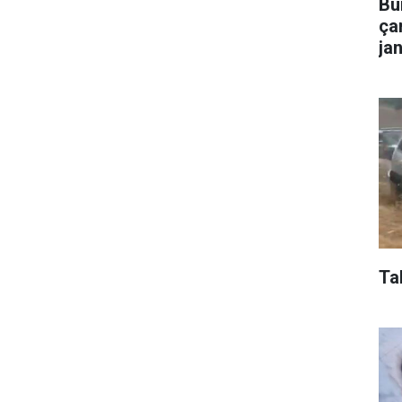
Bu
çar
ja
Ta