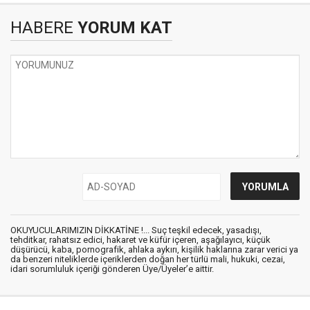
HABERE
YORUM KAT
OKUYUCULARIMIZIN DİKKATİNE !... Suç teşkil edecek, yasadışı,
tehditkar, rahatsız edici, hakaret ve küfür içeren, aşağılayıcı, küçük
düşürücü, kaba, pornografik, ahlaka aykırı, kişilik haklarına zarar verici ya
da benzeri niteliklerde içeriklerden doğan her türlü mali, hukuki, cezai,
idari sorumluluk içeriği gönderen Üye/Üyeler’e aittir.