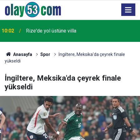
10:02
Rize'de yol üstüne villa
Anasayfa
Spor
İngiltere, Meksika'da çeyrek finale
yükseldi
İngiltere, Meksika'da çeyrek finale
yükseldi