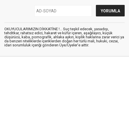
OKUYUCULARIMIZIN DİKKATİNE !... Suç teşkil edecek, yasadışı,
tehditkar, rahatsız edici, hakaret ve küfür içeren, aşağılayıcı, küçük
düşürücü, kaba, pornografik, ahlaka aykırı, kişilik haklarına zarar verici ya
da benzeri niteliklerde içeriklerden doğan her türlü mali, hukuki, cezai,
idari sorumluluk içeriği gönderen Üye/Üyeler’e aittir.