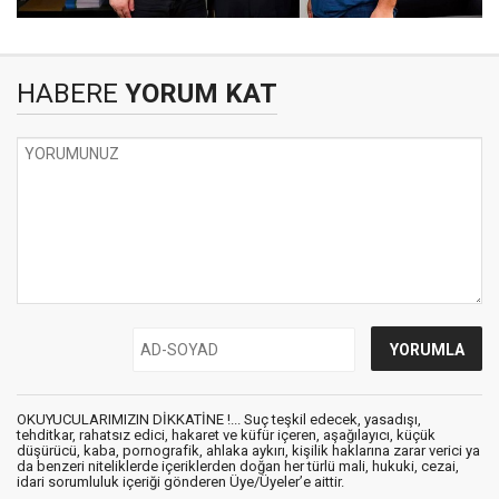
HABERE
YORUM KAT
OKUYUCULARIMIZIN DİKKATİNE !... Suç teşkil edecek, yasadışı,
tehditkar, rahatsız edici, hakaret ve küfür içeren, aşağılayıcı, küçük
düşürücü, kaba, pornografik, ahlaka aykırı, kişilik haklarına zarar verici ya
da benzeri niteliklerde içeriklerden doğan her türlü mali, hukuki, cezai,
idari sorumluluk içeriği gönderen Üye/Üyeler’e aittir.