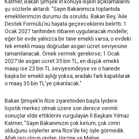
Katmer, Bakan Şimşek'in konuya ilişkin açıklamalarını
şu sözlerle aktardı: "Sayın Bakanımıza toplantıda
emeklilerimizin durumu da soruldu. Bakan Bey, 'Aile
Destek Formülü'nü hayata geçireceklerini belirtti. 1
Ocak 2027 tarihinden itibaren uygulanacak modelle;
eğer bir evde yalnızca bir tane emekli varsa, o evdeki
tek emekli maaşı doğrudan asgari ücret seviyesine
tamamlanacak. Örnek vermek gerekirse; 1 Ocak
2027'de asgari ücret 35 bin TL, en düşük emekli
maaşı ise 23 bin TL seviyesindeyse ve o hanede
başka bir emekli aylığı yoksa, aradaki fark kapatılarak
o maaş 35 bin TL'ye çıkarılacak."
Bakan Şimşek’in Rize ziyaretinden başta İyidere
lojistik merkez olmak üzere son derece verimli
sonuçlar elde ettiklerini vurgulayan İl Başkanı Yılmaz
Katmer, "Sayın Bakanımızın çok ketum, çok cimri
olduğunu söylerler ama Rize'de hiç öyle görmedik.
Allah razı olsun ondan. Hazine ve Maliye