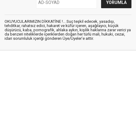
OKUYUCULARIMIZIN DİKKATİNE !... Suç teşkil edecek, yasadışı,
tehditkar, rahatsız edici, hakaret ve küfür içeren, aşağılayıcı, küçük
düşürücü, kaba, pornografik, ahlaka aykırı, kişilik haklarına zarar verici ya
da benzeri niteliklerde içeriklerden doğan her türlü mali, hukuki, cezai,
idari sorumluluk içeriği gönderen Üye/Üyeler’e aittir.