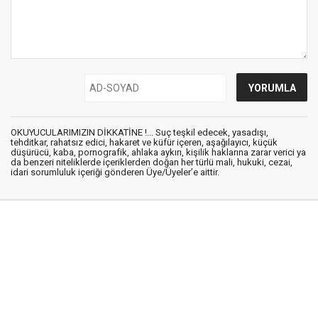
OKUYUCULARIMIZIN DİKKATİNE !... Suç teşkil edecek, yasadışı,
tehditkar, rahatsız edici, hakaret ve küfür içeren, aşağılayıcı, küçük
düşürücü, kaba, pornografik, ahlaka aykırı, kişilik haklarına zarar verici ya
da benzeri niteliklerde içeriklerden doğan her türlü mali, hukuki, cezai,
idari sorumluluk içeriği gönderen Üye/Üyeler’e aittir.