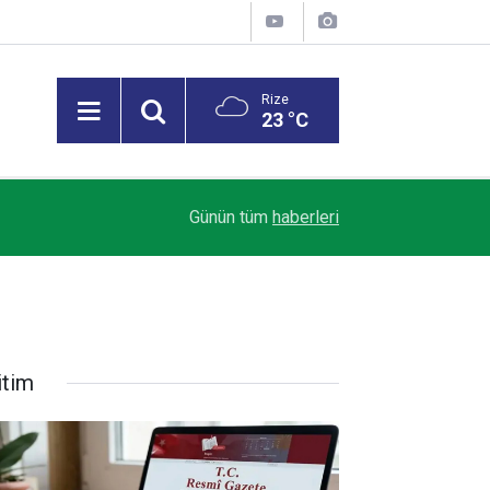
Rize
23 °C
07:35
Sanatçı Cansever hayatını kaybetti
Günün tüm
haberleri
itim