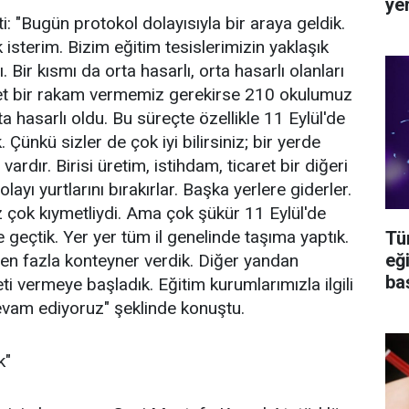
ye
i: "Bugün protokol dolayısıyla bir araya geldik.
k isterim. Bizim eğitim tesislerimizin yaklaşık
ı. Bir kısmı da orta hasarlı, orta hasarlı olanları
i net bir rakam vermemiz gerekirse 210 okulumuz
a hasarlı oldu. Bu süreçte özellikle 11 Eylül'de
. Çünkü sizler de çok iyi bilirsiniz; bir yerde
ardır. Birisi üretim, istihdam, ticaret bir diğeri
ayı yurtlarını bırakırlar. Başka yerlere giderler.
z çok kıymetliydi. Ama çok şükür 11 Eylül'de
me geçtik. Yer yer tüm il genelinde taşıma yaptık.
Tü
eğ
n fazla konteyner verdik. Diğer yandan
ba
ti vermeye başladık. Eğitim kurumlarımızla ilgili
evam ediyoruz" şeklinde konuştu.
k"