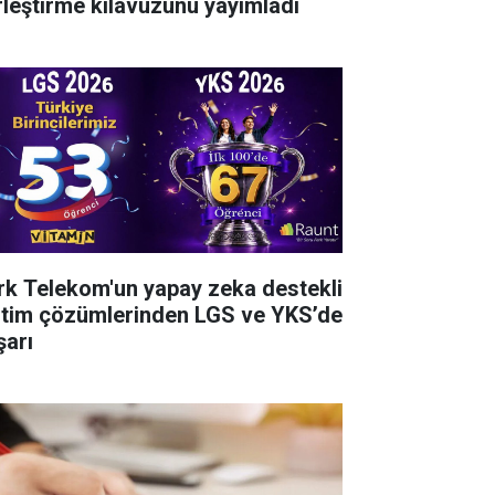
rleştirme kılavuzunu yayımladı
rk Telekom'un yapay zeka destekli
itim çözümlerinden LGS ve YKS’de
şarı