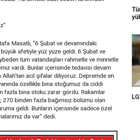
Tü
yü
ız"
afa Masatlı, "6 Şubat ve devamındaki
büyük afetiyle yüz yüze geldi. 6 Şubat ve
ybeden tüm vatandaşları rahmetle ve minnetle
lımız vardı. Bunlar içerisinde tedavisi devam
 Allah'tan acil şifalar diliyoruz. Depremde en
 yanında özellikle bina stoğumuz da ciddi
n fazla bina stoku zarar gördü. Rakamlar
LG
k; 270 binden fazla bağımsız bölümü olan
 duruma geldi. Bunların içerisinde sadece özel
nalarımız da var" dedi.