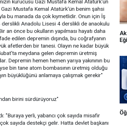
timizin kurucusu Gazi Mustafa Kemal Atatürk'ün
a Gazi Mustafa Kemal Atatürk'ün benim şahsi
yla bu manada da çok kıymetlidir. Onun için İş
 derslikli Anadolu Lisesi 4 derslikli de anaokulu
 Bir an önce bu okulların yapılması hayatı daha
Ak
ifade edilen depremin dışında, bu coğrafyanın
Eği
k afetlerden bir tanesi. Olayın ne kadar büyük
Şubat'ta meydana gelen depremin üretmiş
dar. Depremin hemen hemen yarıya yakınının bu
yse bin tane atom bombasının üretmiş olduğu
 olayın büyüklüğünü anlamaya çalışmak gerekir"
rından birini sürdürüyoruz"
Öğ
dı: "Buraya yerli, yabancı çok sayıda misafir
, çok sayıda destekçi gelir. Hatta devlet başkanı