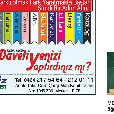
ME
öğr