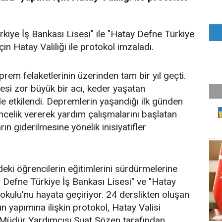
kiye İş Bankası Lisesi" ile "Hatay Defne Türkiye
in Hatay Valiliği ile protokol imzaladı.
m felaketlerinin üzerinden tam bir yıl geçti.
mesi zor büyük bir acı, keder yaşatan
lde etkilendi. Depremlerin yaşandığı ilk günden
ncelik vererek yardım çalışmalarını başlatan
rın giderilmesine yönelik inisiyatifler
eki öğrencilerin eğitimlerini sürdürmelerine
 Defne Türkiye İş Bankası Lisesi" ve "Hatay
okulu'nu hayata geçiriyor. 24 derslikten oluşan
n yapımına ilişkin protokol, Hatay Valisi
 Müdür Yardımcısı Suat Sözen tarafından