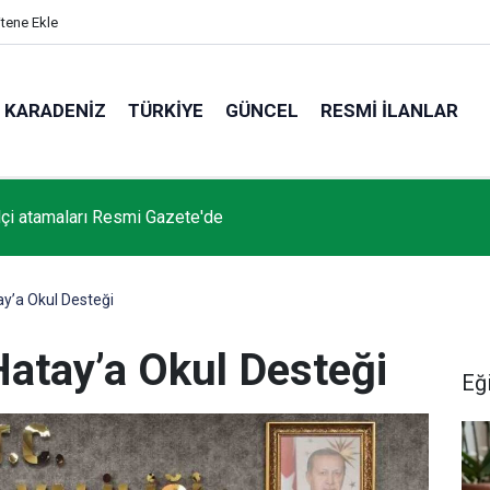
itene Ekle
KARADENIZ
TÜRKIYE
GÜNCEL
RESMI İLANLAR
çi atamaları Resmi Gazete'de
ay’a Okul Desteği
Hatay’a Okul Desteği
Eğ