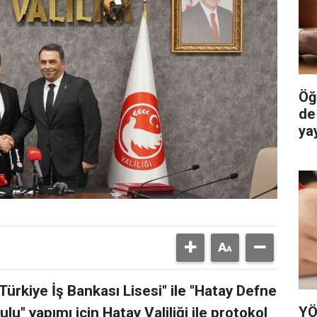
Öğ
de
ya
Türkiye İş Bankası Lisesi" ile "Hatay Defne
YÖ
lu" yapımı için Hatay Valiliği ile protokol