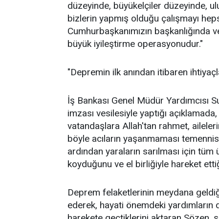
düzeyinde, büyükelçiler düzeyinde, ul
bizlerin yapmış olduğu çalışmayı heps
Cumhurbaşkanımızın başkanlığında ve
büyük iyileştirme operasyonudur."
"Depremin ilk anından itibaren ihtiyaçla
İş Bankası Genel Müdür Yardımcısı Su
imzası vesilesiyle yaptığı açıklamad
vatandaşlara Allah'tan rahmet, aileleri
böyle acıların yaşanmaması temennis
ardından yaraların sarılması için tüm
koyduğunu ve el birliğiyle hareket etti
Deprem felaketlerinin meydana geldiği 
ederek, hayati önemdeki yardımların do
harekete geçtiklerini aktaran Sözen, s