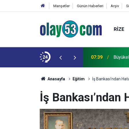
Manşetler
Günün Haberleri
Arşiv
S
RIZE
n 250 kadro ihdas edildi
24
07:39
Büyükel
Anasayfa
Eğitim
İş Bankası’ndan Hat
İş Bankası’ndan 