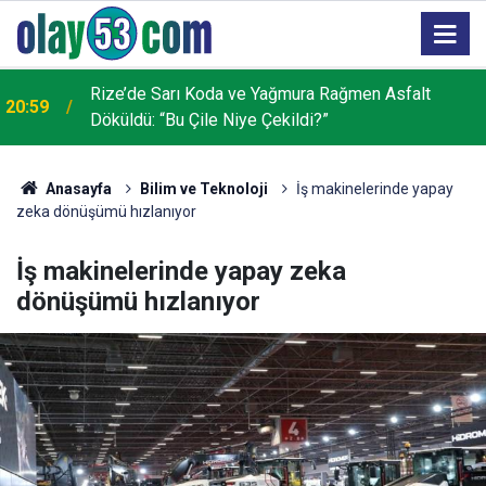
AK Parti Rize İl Başkanı Katmer’den 25. Yıl
19:32
Açıklaması: "Hayal Dahi Edilemeyen Yatırımları
Hayata Geçirdik"
Anasayfa
Bilim ve Teknoloji
İş makinelerinde yapay
zeka dönüşümü hızlanıyor
İş makinelerinde yapay zeka
dönüşümü hızlanıyor