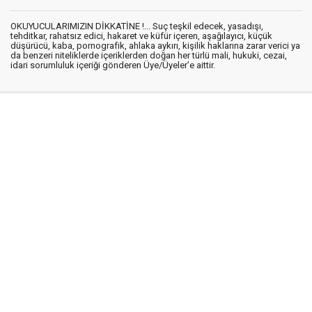
OKUYUCULARIMIZIN DİKKATİNE !... Suç teşkil edecek, yasadışı,
tehditkar, rahatsız edici, hakaret ve küfür içeren, aşağılayıcı, küçük
düşürücü, kaba, pornografik, ahlaka aykırı, kişilik haklarına zarar verici ya
da benzeri niteliklerde içeriklerden doğan her türlü mali, hukuki, cezai,
idari sorumluluk içeriği gönderen Üye/Üyeler’e aittir.