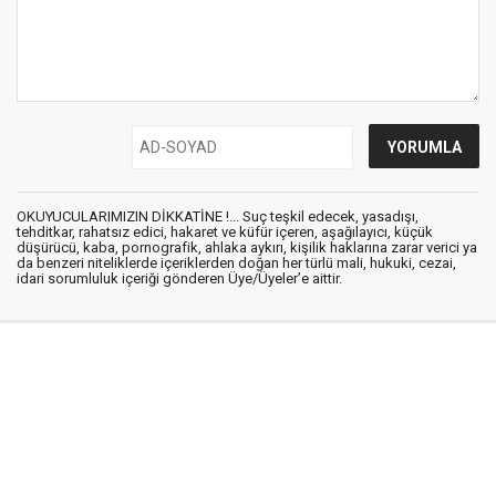
OKUYUCULARIMIZIN DİKKATİNE !... Suç teşkil edecek, yasadışı,
tehditkar, rahatsız edici, hakaret ve küfür içeren, aşağılayıcı, küçük
düşürücü, kaba, pornografik, ahlaka aykırı, kişilik haklarına zarar verici ya
da benzeri niteliklerde içeriklerden doğan her türlü mali, hukuki, cezai,
idari sorumluluk içeriği gönderen Üye/Üyeler’e aittir.