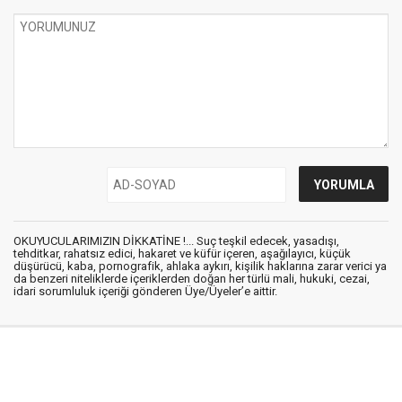
OKUYUCULARIMIZIN DİKKATİNE !... Suç teşkil edecek, yasadışı,
tehditkar, rahatsız edici, hakaret ve küfür içeren, aşağılayıcı, küçük
düşürücü, kaba, pornografik, ahlaka aykırı, kişilik haklarına zarar verici ya
da benzeri niteliklerde içeriklerden doğan her türlü mali, hukuki, cezai,
idari sorumluluk içeriği gönderen Üye/Üyeler’e aittir.