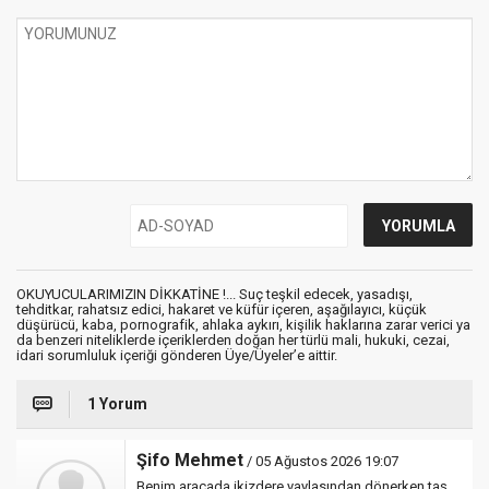
OKUYUCULARIMIZIN DİKKATİNE !... Suç teşkil edecek, yasadışı,
tehditkar, rahatsız edici, hakaret ve küfür içeren, aşağılayıcı, küçük
düşürücü, kaba, pornografik, ahlaka aykırı, kişilik haklarına zarar verici ya
da benzeri niteliklerde içeriklerden doğan her türlü mali, hukuki, cezai,
idari sorumluluk içeriği gönderen Üye/Üyeler’e aittir.
1 Yorum
Şifo Mehmet
/ 05 Ağustos 2026 19:07
Benim aracada ikizdere yaylasından dönerken taş