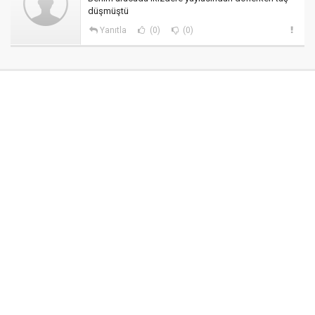
düşmüştü
Yanıtla
(0)
(0)