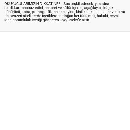
OKUYUCULARIMIZIN DİKKATİNE !... Suç teşkil edecek, yasadışı,
tehditkar, rahatsız edici, hakaret ve küfür içeren, aşağılayıcı, küçük
düşürücü, kaba, pornografik, ahlaka aykırı, kişilik haklarına zarar verici ya
da benzeri niteliklerde içeriklerden doğan her türlü mali, hukuki, cezai,
idari sorumluluk içeriği gönderen Üye/Üyeler’e aittir.