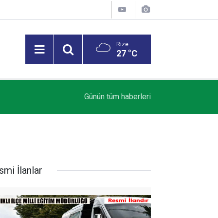
Rize
27 °C
23:03
Rize’de mevsimlik çay işçileri arasında sıra kav
Günün tüm
haberleri
smi İlanlar