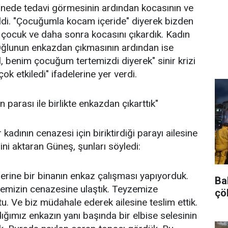
tanede tedavi görmesinin ardından kocasının ve
di. "Çocuğumla kocam içeride" diyerek bizden
 çocuk ve daha sonra kocasını çıkardık. Kadın
 Oğlunun enkazdan çıkmasının ardından ise
 benim çocuğum tertemizdi diyerek" sinir krizi
ok etkiledi" ifadelerine yer verdi.
 parası ile birlikte enkazdan çıkarttık"
adının cenazesi için biriktirdiği parayı ailesine
rini aktaran Güneş, şunları söyledi:
erine bir binanın enkaz çalışması yapıyorduk.
Bah
zemizin cenazesine ulaştık. Teyzemize
çö
. Ve biz müdahale ederek ailesine teslim ettik.
ığımız enkazın yanı başında bir elbise selesinin