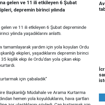
gelen ve 11 ili etkileyen 6 Şubat
Av
ta
pleri, depremin birinci yılında
len ve 11 ili etkileyen 6 Şubat depreminde
inci yılında yaşadıklarını anlattı.
rını tamamlayarak yardım için yola koyulan Ordu
kanlığı ekipleri, yaşadıklarını depremin birinci
. 35 kişilik ekip ile Ordu'dan yola çıkan ekip
urtardı.
İc
sa
urtarmak için çabaladık"
is
Daire Başkanlığı Müdahale ve Arama Kurtarma
ndan hemen yola koyulduklarını, hava şartları
ine zor ulaştıklarını söyledi. Can kurtarmak için