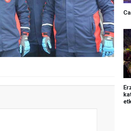
Ca
Er
ka
etk