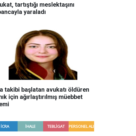
ukat, tartıştığı meslektaşını
bancayla yaraladı
ra takibi başlatan avukatı öldüren
nık için ağırlaştırılmış müebbet
temi