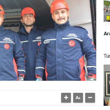
Ar
Tü