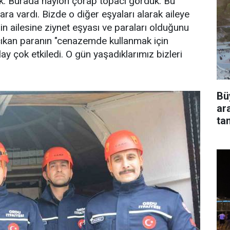
ık. Burada naylon çorap topacı gördük. Bu
para vardı. Bizde o diğer eşyaları alarak aileye
in ailesine ziynet eşyası ve paraları olduğunu
 çıkan paranın "cenazemde kullanmak için
lay çok etkiledi. O gün yaşadıklarımız bizleri
Bü
ar
ta