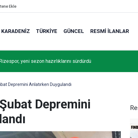
itene Ekle
KARADENIZ
TÜRKIYE
GÜNCEL
RESMI İLANLAR
Rizespor, yeni sezon hazırlıklarını sürdürdü
 Şubat Depremini Anlatırken Duygulandı
 6 Şubat Depremini
Re
landı