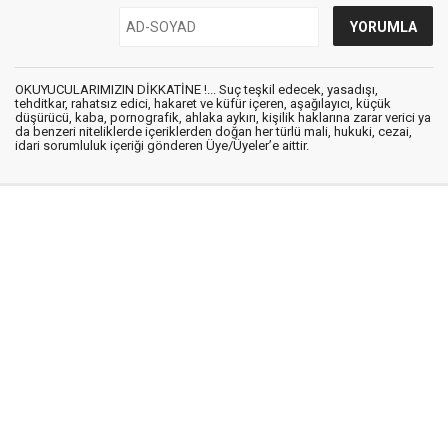
OKUYUCULARIMIZIN DİKKATİNE !... Suç teşkil edecek, yasadışı,
tehditkar, rahatsız edici, hakaret ve küfür içeren, aşağılayıcı, küçük
düşürücü, kaba, pornografik, ahlaka aykırı, kişilik haklarına zarar verici ya
da benzeri niteliklerde içeriklerden doğan her türlü mali, hukuki, cezai,
idari sorumluluk içeriği gönderen Üye/Üyeler’e aittir.