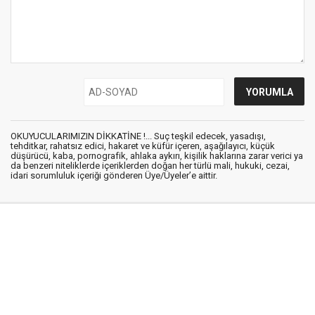
OKUYUCULARIMIZIN DİKKATİNE !... Suç teşkil edecek, yasadışı,
tehditkar, rahatsız edici, hakaret ve küfür içeren, aşağılayıcı, küçük
düşürücü, kaba, pornografik, ahlaka aykırı, kişilik haklarına zarar verici ya
da benzeri niteliklerde içeriklerden doğan her türlü mali, hukuki, cezai,
idari sorumluluk içeriği gönderen Üye/Üyeler’e aittir.