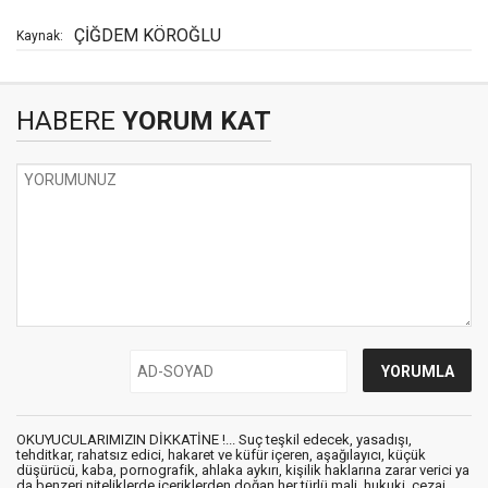
ÇİĞDEM KÖROĞLU
Kaynak:
HABERE
YORUM KAT
OKUYUCULARIMIZIN DİKKATİNE !... Suç teşkil edecek, yasadışı,
tehditkar, rahatsız edici, hakaret ve küfür içeren, aşağılayıcı, küçük
düşürücü, kaba, pornografik, ahlaka aykırı, kişilik haklarına zarar verici ya
da benzeri niteliklerde içeriklerden doğan her türlü mali, hukuki, cezai,