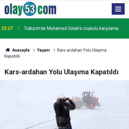
22:07
Trabzon’da Mohamed Salah’a coşkulu karşılama
21:07
Trabzon'da trafik kazası: 1 ölü
Anasayfa
Yaşam
Kars-ardahan Yolu Ulaşıma
Kapatıldı
Kars-ardahan Yolu Ulaşıma Kapatıldı