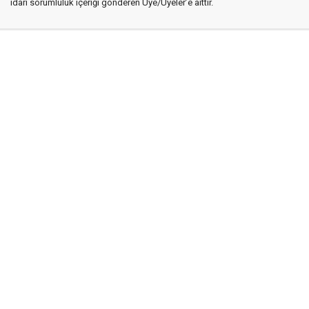
idari sorumluluk içeriği gönderen Üye/Üyeler’e aittir.