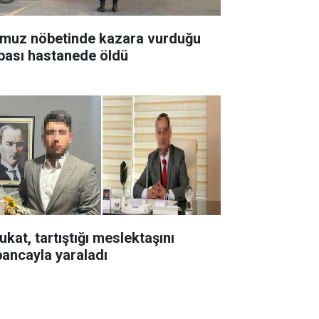
muz nöbetinde kazara vurduğu
bası hastanede öldü
ukat, tartıştığı meslektaşını
bancayla yaraladı