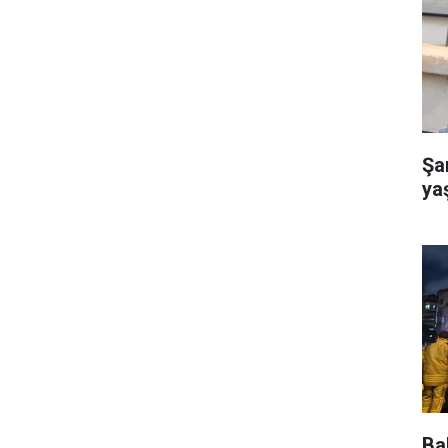
Şa
ya
Bah