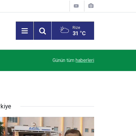
Rize
31 °C
16:58
Çaykur Rizespor Cumartesi Günlerine Abone Ol
Günün tüm
haberleri
rkiye