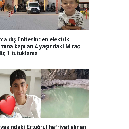
ima dış ünitesinden elektrik
ımına kapılan 4 yaşındaki Miraç
dü; 1 tutuklama
 yaşındaki Ertuğrul hafriyat alınan