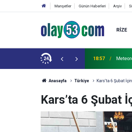
Manşetler
Günün Haberleri
Arşiv
S
RIZE
den 25. Yıl Açıklaması: "Hayal Dahi
24
18:57
Meteoro
çirdik"
Anasayfa
Türkiye
Kars’ta 6 Şubat İçi
Kars’ta 6 Şubat İ