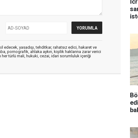
İc
sa
is
edecek, yasadışı, tehditkar, rahatsız edici, hakaret ve
a, pornografik, ahlaka aykırı, kişilik haklarına zarar verici
her türlü mali, hukuki, cezai, idari sorumluluk içeriği
Bö
ed
ba