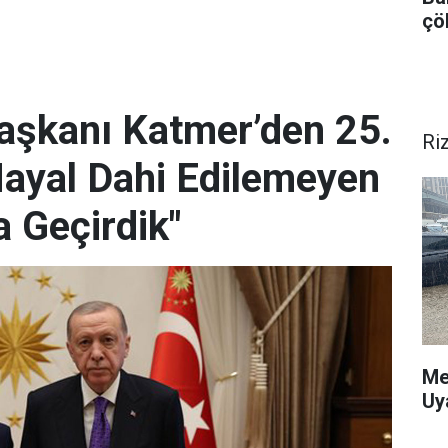
çö
Başkanı Katmer’den 25.
Ri
Hayal Dahi Edilemeyen
a Geçirdik"
Me
Uy