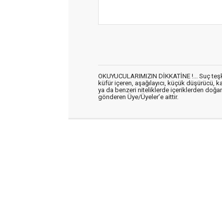
OKUYUCULARIMIZIN DİKKATİNE !... Suç teşkil 
küfür içeren, aşağılayıcı, küçük düşürücü, kab
ya da benzeri niteliklerde içeriklerden doğan 
gönderen Üye/Üyeler’e aittir.