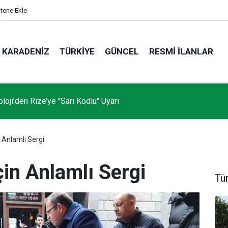
itene Ekle
KARADENIZ
TÜRKIYE
GÜNCEL
RESMI İLANLAR
loji’den Rize’ye "Sarı Kodlu" Uyarı
n Anlamlı Sergi
çin Anlamlı Sergi
Tü