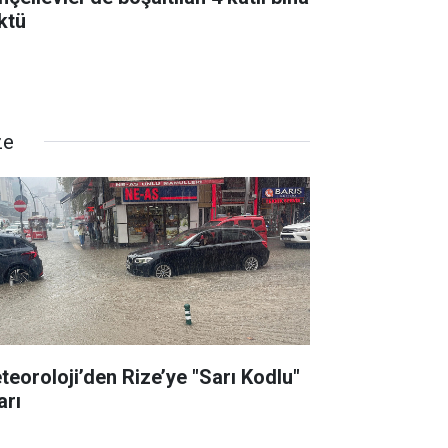
ktü
ze
teoroloji’den Rize’ye "Sarı Kodlu"
arı