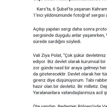
Kars'ta, 6 Şubat'ta yaşanan Kahram
1'inci yıldönümünde fotoğraf sergisi a
Açılışı yapılan sergi daha sonra proto
sergisinde duygulu anlar yaşanırken, V
sürede sardığını söyledi.
Vali Ziya Polat, "Çok şükür devletim
ediyor. Biz devlet olarak kurumsal bi
zor günde nasıl bir araya gelmeyi he
da gösterecektir. Devlet olarak her türl
gireriz diye düşünüyorum. Tabi rabbi
hazır olan bir devletiz. Bir milletiz. 
Yaralananlara vatandaşlarımıza acil şi
Öte yandan, Bedesten Bölgesi'nde Vali 