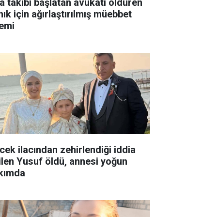
ra takibi başlatan avukatı öldüren
nık için ağırlaştırılmış müebbet
temi
cek ilacından zehirlendiği iddia
ilen Yusuf öldü, annesi yoğun
kımda