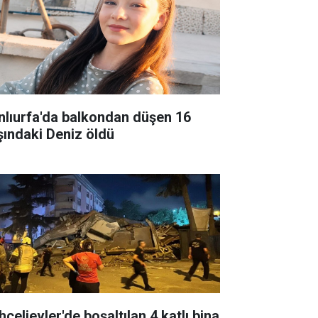
nlıurfa'da balkondan düşen 16
şındaki Deniz öldü
çelievler'de boşaltılan 4 katlı bina