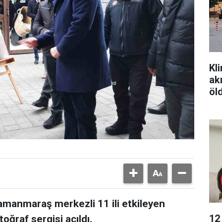
Kl
ak
öl
amanmaraş merkezli 11 ili etkileyen
12
ğraf sergisi açıldı.