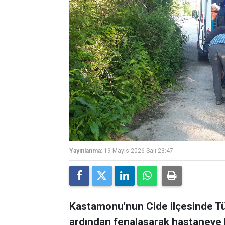
Yayınlanma:
19 Mayıs 2026 Salı 23:47
Kastamonu'nun Cide ilçesinde Tül
ardından fenalaşarak hastaneye ka