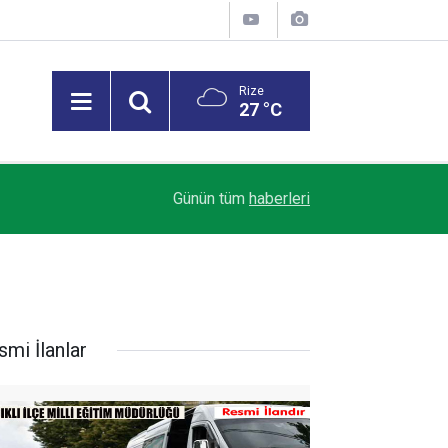
Rize
27 °C
23:03
Rize’de mevsimlik çay işçileri arasında sıra kav
Günün tüm
haberleri
smi İlanlar