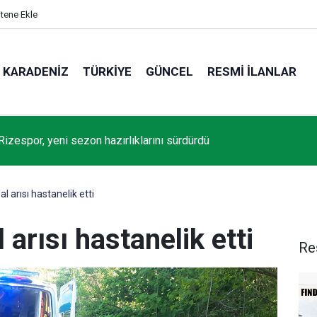
itene Ekle
KARADENIZ
TÜRKIYE
GÜNCEL
RESMI İLANLAR
Rizespor, yeni sezon hazırlıklarını sürdürdü
 arısı hastanelik etti
arısı hastanelik etti
Re