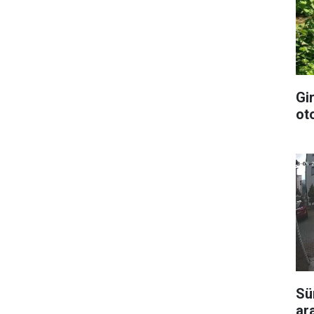
Gi
ot
Sü
ar