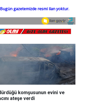
dürdüğü komşusunun evini ve
acını ateşe verdi