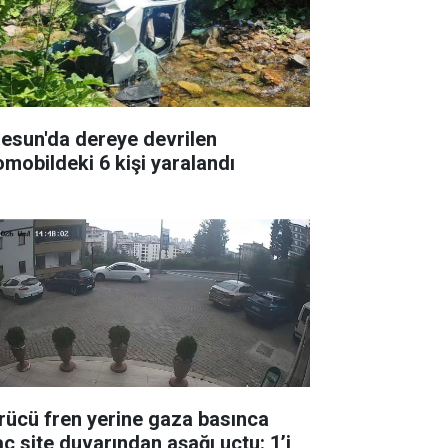
resun'da dereye devrilen
omobildeki 6 kişi yaralandı
rücü fren yerine gaza basınca
aç site duvarından aşağı uçtu: 1’i