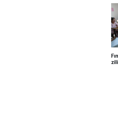
Fın
zil