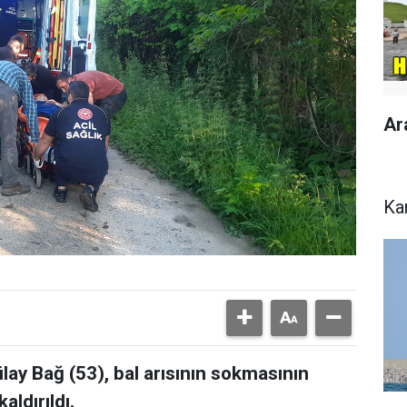
Ar
Ka
ay Bağ (53), bal arısının sokmasının
ldırıldı.