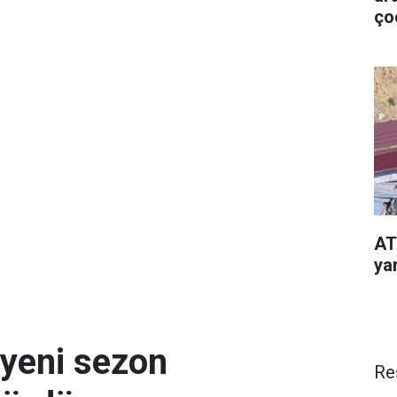
ço
AT
yar
 yeni sezon
Re