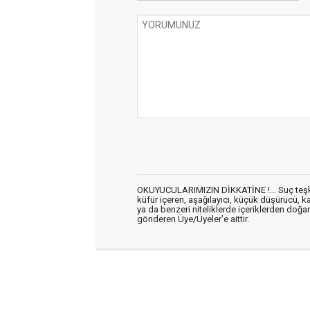
OKUYUCULARIMIZIN DİKKATİNE !... Suç teşkil 
küfür içeren, aşağılayıcı, küçük düşürücü, kab
ya da benzeri niteliklerde içeriklerden doğan 
gönderen Üye/Üyeler’e aittir.