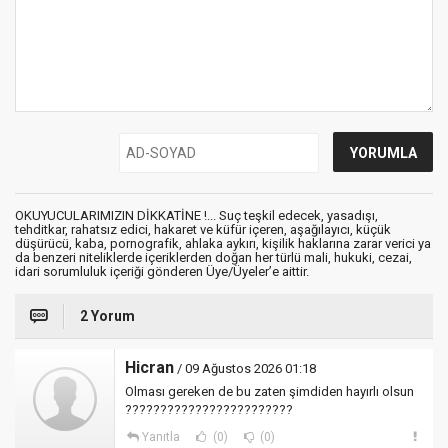
OKUYUCULARIMIZIN DİKKATİNE !... Suç teşkil edecek, yasadışı,
tehditkar, rahatsız edici, hakaret ve küfür içeren, aşağılayıcı, küçük
düşürücü, kaba, pornografik, ahlaka aykırı, kişilik haklarına zarar verici ya
da benzeri niteliklerde içeriklerden doğan her türlü mali, hukuki, cezai,
idari sorumluluk içeriği gönderen Üye/Üyeler’e aittir.
2 Yorum
Hicran
/ 09 Ağustos 2026 01:18
Olması gereken de bu zaten şimdiden hayırlı olsun
????????????????????????
Yanıtla
(0)
(0)