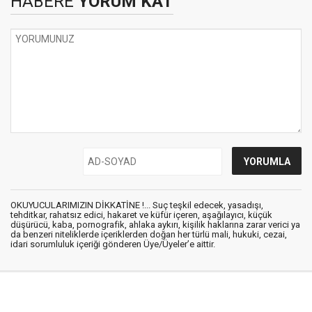
HABERE
YORUM KAT
OKUYUCULARIMIZIN DİKKATİNE !... Suç teşkil edecek, yasadışı,
tehditkar, rahatsız edici, hakaret ve küfür içeren, aşağılayıcı, küçük
düşürücü, kaba, pornografik, ahlaka aykırı, kişilik haklarına zarar verici ya
da benzeri niteliklerde içeriklerden doğan her türlü mali, hukuki, cezai,
idari sorumluluk içeriği gönderen Üye/Üyeler’e aittir.