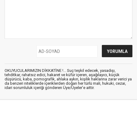
OKUYUCULARIMIZIN DİKKATİNE !... Suç teşkil edecek, yasadışı,
tehditkar, rahatsız edici, hakaret ve küfür içeren, aşağılayıcı, küçük
düşürücü, kaba, pornografik, ahlaka aykırı, kişilik haklarına zarar verici ya
da benzeri niteliklerde içeriklerden doğan her türlü mali, hukuki, cezai,
idari sorumluluk içeriği gönderen Üye/Üyeler’e aittir.