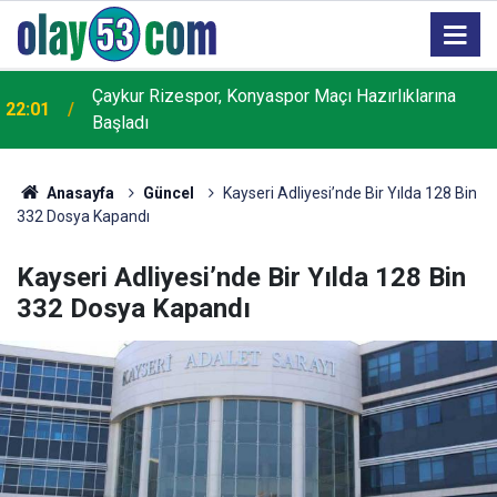
Rize’ye Dev Yatırım: İl Özel İdare Arazisi Dünyaca
20:15
Ünlü Markaları Ağırlayacak AVM ve Rezidans Otele
Dönüşüyor
Anasayfa
Güncel
Kayseri Adliyesi’nde Bir Yılda 128 Bin
332 Dosya Kapandı
Kayseri Adliyesi’nde Bir Yılda 128 Bin
332 Dosya Kapandı