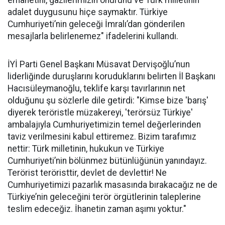
emanetini, gazilerimizin onurunu ve Türk milletinin
adalet duygusunu hiçe saymaktır. Türkiye
Cumhuriyeti’nin geleceği İmralı’dan gönderilen
mesajlarla belirlenemez" ifadelerini kullandı.
İYİ Parti Genel Başkanı Müsavat Dervişoğlu’nun
liderliğinde duruşlarını koruduklarını belirten İl Başkanı
Hacısüleymanoğlu, teklife karşı tavırlarının net
olduğunu şu sözlerle dile getirdi: "Kimse bize 'barış'
diyerek teröristle müzakereyi, 'terörsüz Türkiye'
ambalajıyla Cumhuriyetimizin temel değerlerinden
taviz verilmesini kabul ettiremez. Bizim tarafımız
nettir: Türk milletinin, hukukun ve Türkiye
Cumhuriyeti’nin bölünmez bütünlüğünün yanındayız.
Terörist teröristtir, devlet de devlettir! Ne
Cumhuriyetimizi pazarlık masasında bırakacağız ne de
Türkiye’nin geleceğini terör örgütlerinin taleplerine
teslim edeceğiz. İhanetin zaman aşımı yoktur."