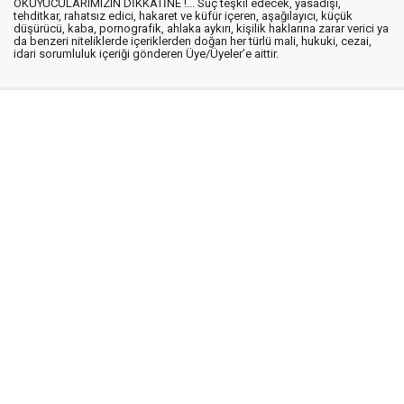
OKUYUCULARIMIZIN DİKKATİNE !... Suç teşkil edecek, yasadışı,
tehditkar, rahatsız edici, hakaret ve küfür içeren, aşağılayıcı, küçük
düşürücü, kaba, pornografik, ahlaka aykırı, kişilik haklarına zarar verici ya
da benzeri niteliklerde içeriklerden doğan her türlü mali, hukuki, cezai,
idari sorumluluk içeriği gönderen Üye/Üyeler’e aittir.