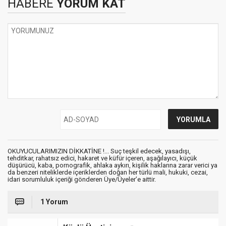
HABERE
YORUM KAT
OKUYUCULARIMIZIN DİKKATİNE !... Suç teşkil edecek, yasadışı,
tehditkar, rahatsız edici, hakaret ve küfür içeren, aşağılayıcı, küçük
düşürücü, kaba, pornografik, ahlaka aykırı, kişilik haklarına zarar verici ya
da benzeri niteliklerde içeriklerden doğan her türlü mali, hukuki, cezai,
idari sorumluluk içeriği gönderen Üye/Üyeler’e aittir.
1 Yorum