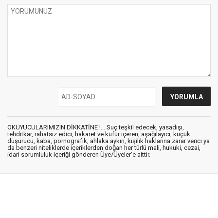
OKUYUCULARIMIZIN DİKKATİNE !... Suç teşkil edecek, yasadışı,
tehditkar, rahatsız edici, hakaret ve küfür içeren, aşağılayıcı, küçük
düşürücü, kaba, pornografik, ahlaka aykırı, kişilik haklarına zarar verici ya
da benzeri niteliklerde içeriklerden doğan her türlü mali, hukuki, cezai,
idari sorumluluk içeriği gönderen Üye/Üyeler’e aittir.