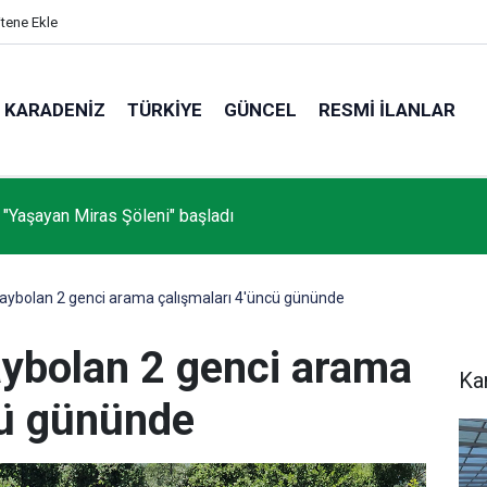
itene Ekle
KARADENIZ
TÜRKIYE
GÜNCEL
RESMI İLANLAR
 "Yaşayan Miras Şöleni" başladı
 kaybolan 2 genci arama çalışmaları 4'üncü gününde
aybolan 2 genci arama
Ka
cü gününde