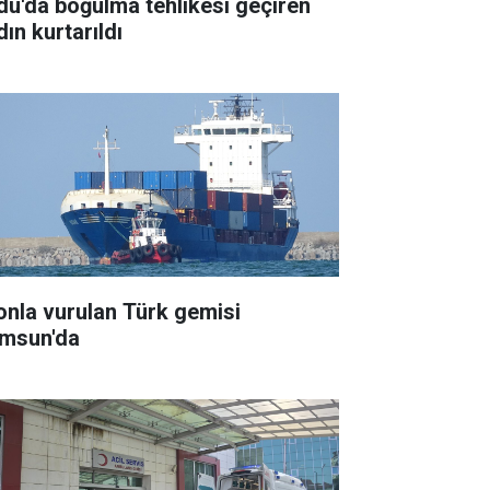
du'da boğulma tehlikesi geçiren
ın kurtarıldı
onla vurulan Türk gemisi
msun'da