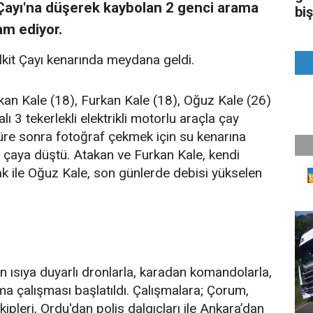
t Çayı'na düşerek kaybolan 2 genci arama
biş
am ediyor.
lkit Çayı kenarında meydana geldi.
an Kale (18), Furkan Kale (18), Oğuz Kale (26)
lı 3 tekerlekli elektrikli motorlu araçla çay
 süre sonra fotoğraf çekmek için su kenarına
te çaya düştü. Atakan ve Furkan Kale, kendi
rlak ile Oğuz Kale, son günlerde debisi yükselen
 ısıya duyarlı dronlarla, karadan komandolarla,
ma çalışması başlatıldı. Çalışmalara; Çorum,
leri, Ordu'dan polis dalgıçları ile Ankara’dan