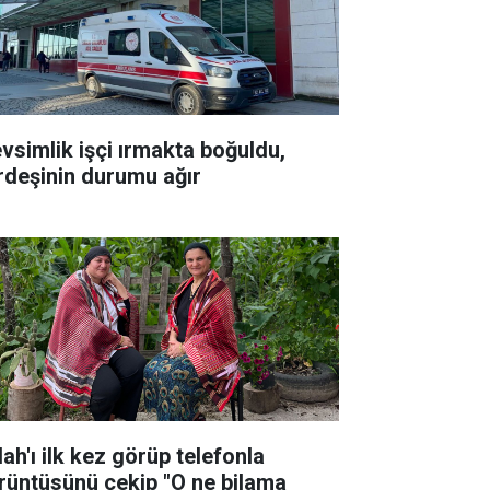
vsimlik işçi ırmakta boğuldu,
rdeşinin durumu ağır
ah'ı ilk kez görüp telefonla
rüntüsünü çekip "O ne bilama