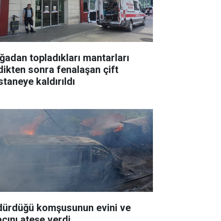
ğadan topladıkları mantarları
dikten sonra fenalaşan çift
staneye kaldırıldı
dürdüğü komşusunun evini ve
acını ateşe verdi