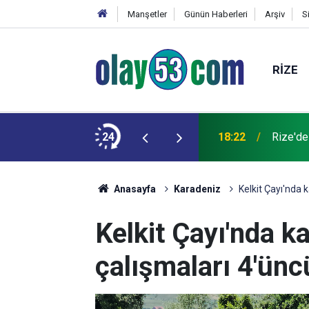
Manşetler
Günün Haberleri
Arşiv
S
RIZE
 kardeşinin durumu ağır
24
18:22
Rize'de
Anasayfa
Karadeniz
Kelkit Çayı'nda
Kelkit Çayı'nda k
çalışmaları 4'ün