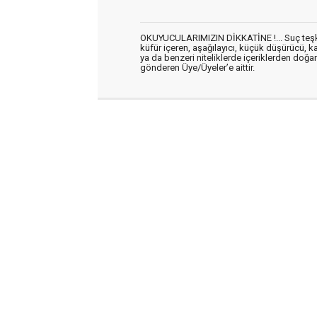
OKUYUCULARIMIZIN DİKKATİNE !... Suç teşkil 
küfür içeren, aşağılayıcı, küçük düşürücü, kab
ya da benzeri niteliklerde içeriklerden doğan 
gönderen Üye/Üyeler’e aittir.