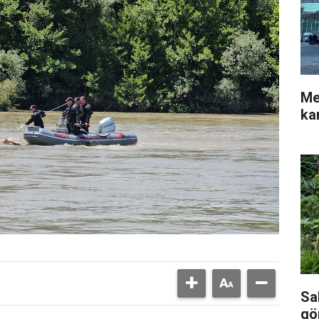
Me
ka
Sal
gö