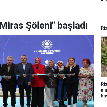
Miras Şöleni" başladı
Ri
Ri
al
hay