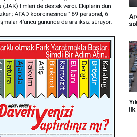
K) timleri de destek verdi. Ekiplerin dün
azken; AFAD koordinesinde 169 personel, 6
Ar
lışmalar 4'üncü gününde de aralıksız sürüyor.
so
Yı
il