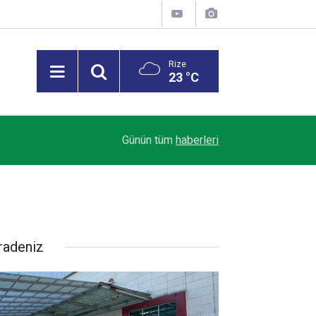
Rize
23 °C
Trendyol 1. Lig’de Sezon Perdesi Açılıyor: Riz
18:07
Günün tüm
haberleri
Alacak
radeniz