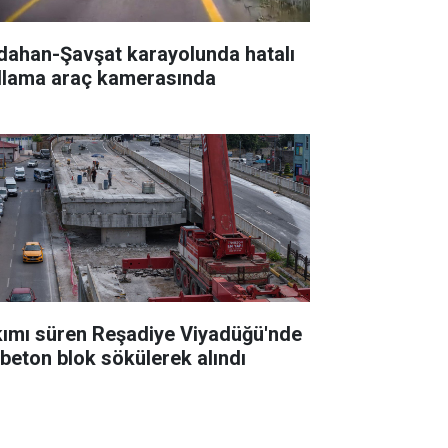
dahan-Şavşat karayolunda hatalı
llama araç kamerasında
kımı süren Reşadiye Viyadüğü'nde
k beton blok sökülerek alındı