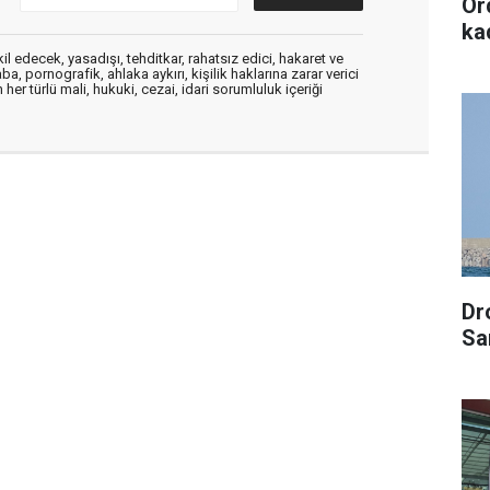
Or
kad
edecek, yasadışı, tehditkar, rahatsız edici, hakaret ve
a, pornografik, ahlaka aykırı, kişilik haklarına zarar verici
her türlü mali, hukuki, cezai, idari sorumluluk içeriği
Dr
Sa