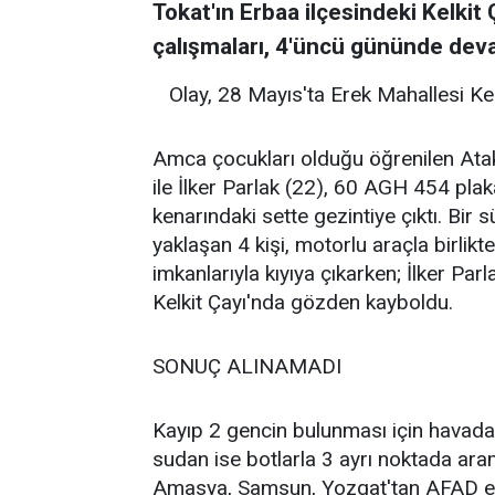
Tokat'ın Erbaa ilçesindeki Kelki
çalışmaları, 4'üncü gününde dev
Olay, 28 Mayıs'ta Erek Mahallesi Ke
Amca çocukları olduğu öğrenilen Atak
ile İlker Parlak (22), 60 AGH 454 plaka
kenarındaki sette gezintiye çıktı. Bir
yaklaşan 4 kişi, motorlu araçla birlik
imkanlarıyla kıyıya çıkarken; İlker Pa
Kelkit Çayı'nda gözden kayboldu.
SONUÇ ALINAMADI
Kayıp 2 gencin bulunması için havadan
sudan ise botlarla 3 ayrı noktada ara
Amasya, Samsun, Yozgat'tan AFAD ekip