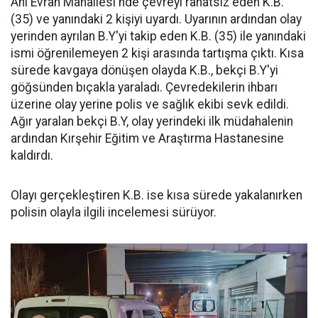
Ahi Evran Mahallesi'nde çevreyi rahatsız eden K.B.
(35) ve yanındaki 2 kişiyi uyardı. Uyarının ardından olay
yerinden ayrılan B.Y'yi takip eden K.B. (35) ile yanındaki
ismi öğrenilemeyen 2 kişi arasında tartışma çıktı. Kısa
sürede kavgaya dönüşen olayda K.B., bekçi B.Y'yi
göğsünden bıçakla yaraladı. Çevredekilerin ihbarı
üzerine olay yerine polis ve sağlık ekibi sevk edildi.
Ağır yaralan bekçi B.Y, olay yerindeki ilk müdahalenin
ardından Kırşehir Eğitim ve Araştırma Hastanesine
kaldırdı.
Olayı gerçekleştiren K.B. ise kısa sürede yakalanırken
polisin olayla ilgili incelemesi sürüyor.