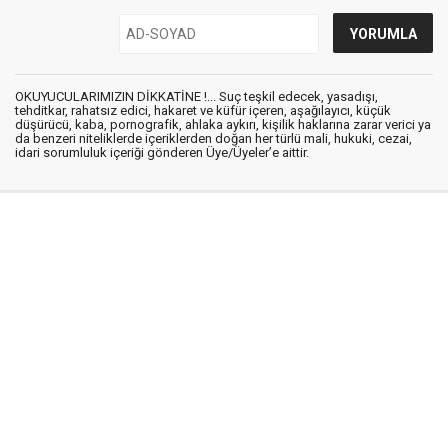
OKUYUCULARIMIZIN DİKKATİNE !... Suç teşkil edecek, yasadışı,
tehditkar, rahatsız edici, hakaret ve küfür içeren, aşağılayıcı, küçük
düşürücü, kaba, pornografik, ahlaka aykırı, kişilik haklarına zarar verici ya
da benzeri niteliklerde içeriklerden doğan her türlü mali, hukuki, cezai,
idari sorumluluk içeriği gönderen Üye/Üyeler’e aittir.