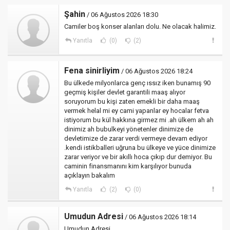
Şahin
/ 06 Ağustos 2026 18:30
Camiler boş konser alanları dolu. Ne olacak halimiz.
Yanıtla
(0)
(2)
Fena sinirliyim
/ 06 Ağustos 2026 18:24
Bu ülkede milyonlarca genç ıssız iken bunamış 90
geçmiş kişiler devlet garantili maaş alıyor
soruyorum bu kişi zaten emekli bir daha maaş
vermek helal mi ey cami yapanlar ey hocalar fetva
istiyorum bu kül hakkına girmez mi .ah ülkem ah ah
dinimiz ah bubulkeyi yönetenler dinimize de
devletimize de zarar verdi vermeye devam ediyor
.kendi istikballeri uğruna bu ülkeye ve yüce dinimize
zarar veriyor ve bir akıllı hoca çıkıp dur demiyor. Bu
caminin finansmanını kim karşılıyor bunuda
açıklayın bakalım
Yanıtla
(2)
(0)
Umudun Adresi
/ 06 Ağustos 2026 18:14
Umudun Adresi