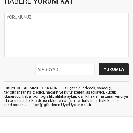
HABERE
YORUM KAT
OKUYUCULARIMIZIN DİKKATİNE !... Suç teşkil edecek, yasadışı,
tehditkar, rahatsız edici, hakaret ve küfür içeren, aşağılayıcı, küçük
düşürücü, kaba, pornografik, ahlaka aykırı, kişilik haklarına zarar verici ya
da benzeri niteliklerde içeriklerden doğan her türlü mali, hukuki, cezai,
idari sorumluluk içeriği gönderen Üye/Üyeler’e aittir.