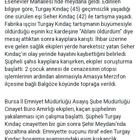
Esenevler Mahallesi'nde meydana geldi. Edinilen
bilgiye göre, Turgay Kındaç (45) geçimsizlik yaşadığı
öne sürülen eşi Seher Kındaç (42) ile tartışma yaşadı.
Fabrika işçisi Turgay Kındaç tartışmanın büyümesiyle
öldürdüğü eşinin kız kardeşine "Ablanı öldürdüm" diye
mesaj attıktan sonra kayıplara karıştı. İhbar üzerine
eve gelen sağlık ekipleri yerde hareketsiz yatan Seher
Kındaç'ın olay yerinde hayatını kaybettiğini belirledi.
Şüpheli şahıs kayıplara karışırken, ekipler soruşturma
başlattı. 2 çocuk annesi de cenazesinin otopsi
işlemlerinin ardından alınmasıyla Amasya Merzifon
ilçesine bağlı Balgöze köyünde toprağa verildi.
Bursa İl Emniyet Müdürlüğü Asayiş Şube Müdürlüğü
Cinayet Büro Amirliği ekipleri, kaçan şüphelinin
yakalanması için çalışma başlattı. Şüpheli Turgay
Kındaç cinayetten bir gün sonra Şehir Meydanı'nda
gözaltına alındı. Emniyette suçunu itiraf eden Turgay
Kındaç boşanma aşamasındaki eşini kıskançlık