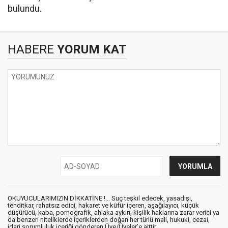
bulundu.
HABERE
YORUM KAT
OKUYUCULARIMIZIN DİKKATİNE !... Suç teşkil edecek, yasadışı,
tehditkar, rahatsız edici, hakaret ve küfür içeren, aşağılayıcı, küçük
düşürücü, kaba, pornografik, ahlaka aykırı, kişilik haklarına zarar verici ya
da benzeri niteliklerde içeriklerden doğan her türlü mali, hukuki, cezai,
idari sorumluluk içeriği gönderen Üye/Üyeler’e aittir.