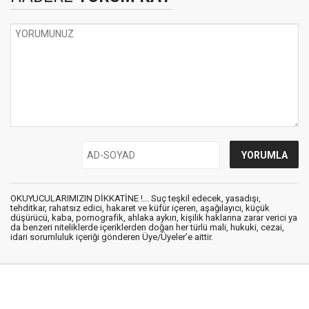
OKUYUCULARIMIZIN DİKKATİNE !... Suç teşkil edecek, yasadışı,
tehditkar, rahatsız edici, hakaret ve küfür içeren, aşağılayıcı, küçük
düşürücü, kaba, pornografik, ahlaka aykırı, kişilik haklarına zarar verici ya
da benzeri niteliklerde içeriklerden doğan her türlü mali, hukuki, cezai,
idari sorumluluk içeriği gönderen Üye/Üyeler’e aittir.