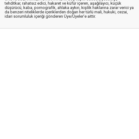
tehditkar, rahatsız edici, hakaret ve küfür içeren, aşağılayıcı, küçük
düşürücü, kaba, pornografik, ahlaka aykırı, kişilik haklarına zarar verici ya
da benzeri niteliklerde içeriklerden doğan her türlü mali, hukuki, cezai,
idari sorumluluk içeriği gönderen Üye/Üyeler’e aittir.