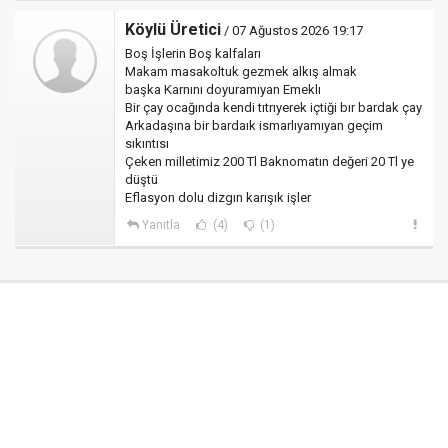
Köylü Üretici
/ 07 Ağustos 2026 19:17
Boş İşlerin Boş kalfaları
Makam masakoltuk gezmek alkış almak
başka Karnını doyuramıyan Emeklı
Bir çay ocağında kendi tıtrıyerek içtiği bır bardak çay
Arkadaşına bir bardaık ismarlıyamıyan geçim
sıkıntısı
Çeken milletimiz 200 Tl Baknomatın değeri 20 Tl ye
düştü
Eflasyon dolu dizgın karışık işler
Yanıtla
(4)
(1)