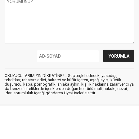
OKUYUCULARIMIZIN DİKKATİNE !... Suç teşkil edecek, yasadışı,
tehditkar, rahatsız edici, hakaret ve küfür içeren, aşağılayıcı, küçük
düşürücü, kaba, pornografik, ahlaka aykırı, kişilik haklarına zarar verici ya
da benzeri niteliklerde içeriklerden doğan her türlü mali, hukuki, cezai,
idari sorumluluk içeriği gönderen Üye/Üyeler’e aittir.