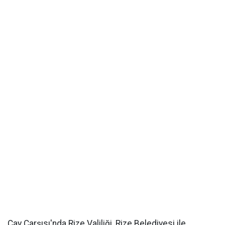
Çay Çarşısı'nda Rize Valiliği, Rize Belediyesi ile