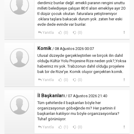
derdimiz bunlar değil .emekli paranın rengini unuttu
milleti belediyeye çalışan 80 tl alsın emekliye ayır 20
tl düşür çocuk okutan .faturalara yetiştiremiyor
.oklara taşlara bakacak durum yok .zaten her eski
evde dede evinde var bunlar.
Yanıtla
(0)
(0)
Komik
/ 08 Ağustos 2026 00:07
Ulusal düzeyde gerçekleştirilen ve birçok ilin dahil
olduğu Kültür Yolu Projesine Rize neden yok?,Yoksa
haberiniz mi yok. Trabzonun dahil olduğu projelere
bak bir de Rize'ye. Komik oluyor gerçekten komik.
Yanıtla
(0)
(0)
İl Başkanları
/ 07 Ağustos 2026 21:40
Tüm şehirlerde il başkanları böyle her
organizasyonun göbeğinde mi? Her partinin il
başkanları katılıyor mu böyle organizasyonlara?
Tuhaf görünüyor.
Yanıtla
(1)
(0)