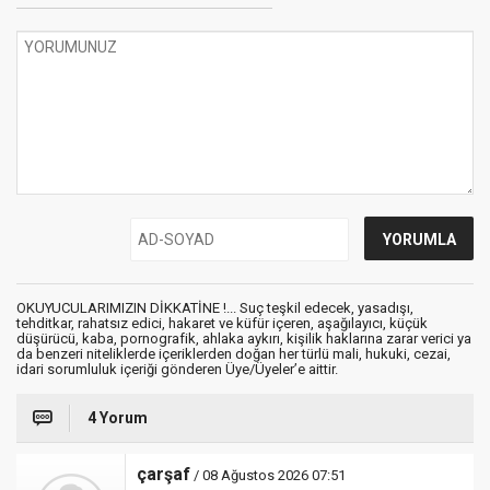
OKUYUCULARIMIZIN DİKKATİNE !... Suç teşkil edecek, yasadışı,
tehditkar, rahatsız edici, hakaret ve küfür içeren, aşağılayıcı, küçük
düşürücü, kaba, pornografik, ahlaka aykırı, kişilik haklarına zarar verici ya
da benzeri niteliklerde içeriklerden doğan her türlü mali, hukuki, cezai,
idari sorumluluk içeriği gönderen Üye/Üyeler’e aittir.
4 Yorum
çarşaf
/ 08 Ağustos 2026 07:51