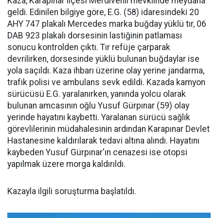
Kaza, Karapınar ilçesi Merdivenli mevkiinde meydana
geldi. Edinilen bilgiye göre, E.G. (58) idaresindeki 20
AHY 747 plakalı Mercedes marka buğday yüklü tır, 06
DAB 923 plakalı dorsesinin lastiğinin patlaması
sonucu kontrolden çıktı. Tır refüje çarparak
devrilirken, dorsesinde yüklü bulunan buğdaylar ise
yola saçıldı. Kaza ihbarı üzerine olay yerine jandarma,
trafik polisi ve ambulans sevk edildi. Kazada kamyon
sürücüsü E.G. yaralanırken, yanında yolcu olarak
bulunan amcasının oğlu Yusuf Gürpınar (59) olay
yerinde hayatını kaybetti. Yaralanan sürücü sağlık
görevlilerinin müdahalesinin ardından Karapınar Devlet
Hastanesine kaldırılarak tedavi altına alındı. Hayatını
kaybeden Yusuf Gürpınar'ın cenazesi ise otopsi
yapılmak üzere morga kaldırıldı.
Kazayla ilgili soruşturma başlatıldı.