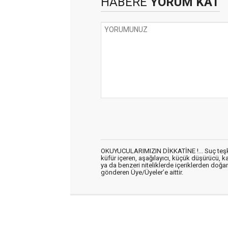
HABERE
YORUM KAT
OKUYUCULARIMIZIN DİKKATİNE !... Suç teşkil 
küfür içeren, aşağılayıcı, küçük düşürücü, kab
ya da benzeri niteliklerde içeriklerden doğan 
gönderen Üye/Üyeler’e aittir.