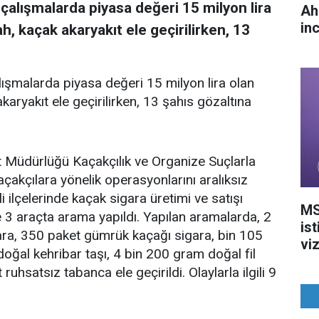
 çalışmalarda piyasa değeri 15 milyon lira
Ah
in
h, kaçak akaryakıt ele geçirilirken, 13
alışmalarda piyasa değeri 15 milyon lira olan
karyakıt ele geçirilirken, 13 şahıs gözaltına
et Müdürlüğü Kaçakçılık ve Organize Suçlarla
akçılara yönelik operasyonlarını aralıksız
 ilçelerinde kaçak sigara üretimi ve satışı
MS
 ve 3 araçta arama yapıldı. Yapılan aramalarda, 2
ist
ra, 350 paket gümrük kaçağı sigara, bin 105
vi
doğal kehribar taşı, 4 bin 200 gram doğal fil
ruhsatsız tabanca ele geçirildi. Olaylarla ilgili 9