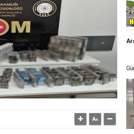
Ar
Gü