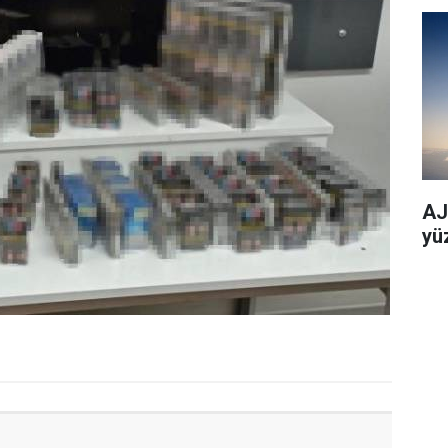
AJe
yü