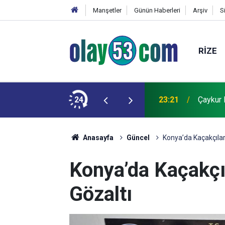
Manşetler
Günün Haberleri
Arşiv
S
RIZE
r
24
23:21
Çaykur 
Anasayfa
Güncel
Konya’da Kaçakçılar
Konya’da Kaçakçı
Gözaltı