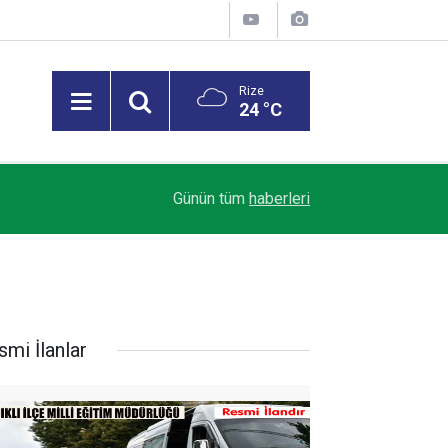
Rize
24 °C
23:03
Rize’de mevsimlik çay işçileri arasında sıra kav
Günün tüm
haberleri
smi İlanlar