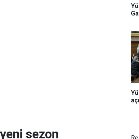
Yü
Ga
Yü
aç
 yeni sezon
Re