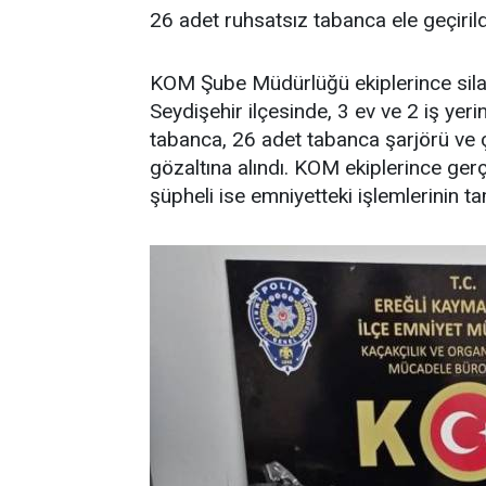
26 adet ruhsatsız tabanca ele geçirild
KOM Şube Müdürlüğü ekiplerince silah
Seydişehir ilçesinde, 3 ev ve 2 iş ye
tabanca, 26 adet tabanca şarjörü ve ço
gözaltına alındı. KOM ekiplerince ger
şüpheli ise emniyetteki işlemlerinin 