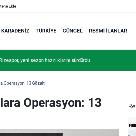
itene Ekle
KARADENIZ
TÜRKIYE
GÜNCEL
RESMI İLANLAR
Rizespor, yeni sezon hazırlıklarını sürdürdü
a Operasyon: 13 Gözaltı
lara Operasyon: 13
Re