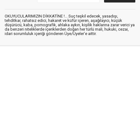
OKUYUCULARIMIZIN DİKKATİNE !... Suç teşkil edecek, yasadışı,
tehditkar, rahatsız edici, hakaret ve küfür içeren, aşağılayıcı, küçük
düşürücü, kaba, pornografik, ahlaka aykırı, kişilik haklarına zarar verici ya
da benzeri niteliklerde içeriklerden doğan her türlü mali, hukuki, cezai,
idari sorumluluk içeriği gönderen Üye/Üyeler’e aittir.