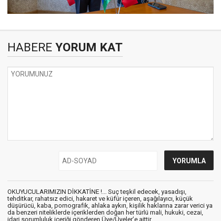
HABERE
YORUM KAT
OKUYUCULARIMIZIN DİKKATİNE !... Suç teşkil edecek, yasadışı,
tehditkar, rahatsız edici, hakaret ve küfür içeren, aşağılayıcı, küçük
düşürücü, kaba, pornografik, ahlaka aykırı, kişilik haklarına zarar verici ya
da benzeri niteliklerde içeriklerden doğan her türlü mali, hukuki, cezai,
idari sorumluluk içeriği gönderen Üye/Üyeler’e aittir.