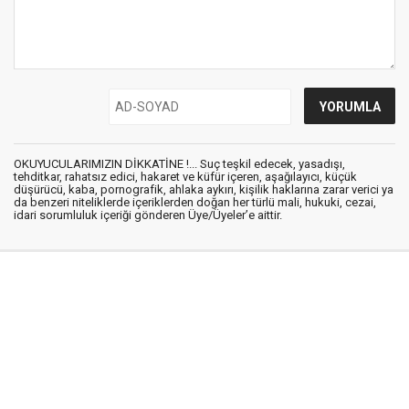
OKUYUCULARIMIZIN DİKKATİNE !... Suç teşkil edecek, yasadışı,
tehditkar, rahatsız edici, hakaret ve küfür içeren, aşağılayıcı, küçük
düşürücü, kaba, pornografik, ahlaka aykırı, kişilik haklarına zarar verici ya
da benzeri niteliklerde içeriklerden doğan her türlü mali, hukuki, cezai,
idari sorumluluk içeriği gönderen Üye/Üyeler’e aittir.